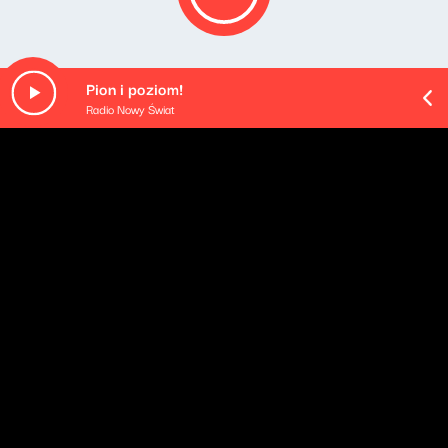
Pion i poziom!
Radio Nowy Świat
O odcinku
Śladami Hordliczków
Ignacy Hordliczka z Czech do Polski przyjechał na
początku XIX wieku, wtedy to było Księstwo
Warszawskie. Sił w biznesie zaczął od prowadzenia