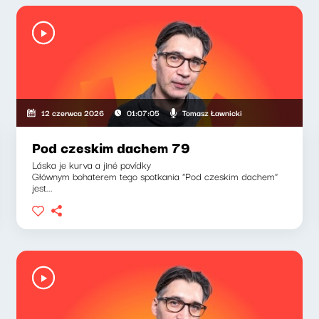
Tomasz Ławnicki
12 czerwca 2026
01:07:05
Pod czeskim dachem 79
Láska je kurva a jiné povídky
Głównym bohaterem tego spotkania "Pod czeskim dachem"
jest...