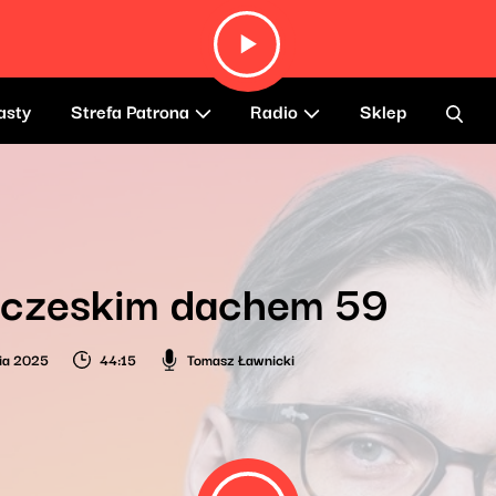
asty
Strefa Patrona
Radio
Sklep
 czeskim dachem 59
ia 2025
44:15
Tomasz Ławnicki