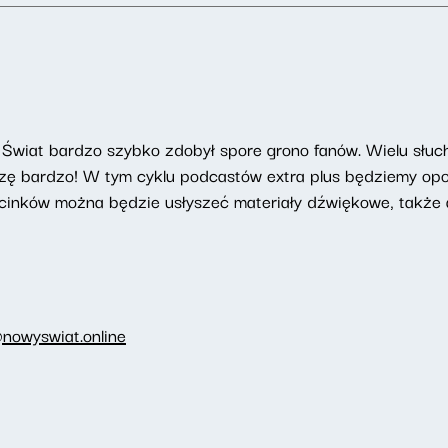
Świat bardzo szybko zdobył spore grono fanów. Wielu słucha
szę bardzo! W tym cyklu podcastów extra plus będziemy opow
cinków można będzie usłyszeć materiały dźwiękowe, także a
nowyswiat.online