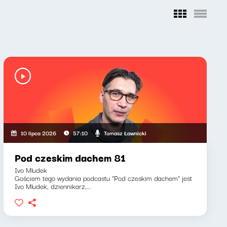
Tomasz Ławnicki
10 lipca 2026
57:10
Pod czeskim dachem 81
Ivo Mludek
Gościem tego wydania podcastu "Pod czeskim dachem" jest
Ivo Mludek, dziennikarz,...