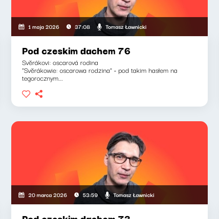
Tomasz Ławnicki
1 maja 2026
37:08
Pod czeskim dachem 76
Svěrákovi: oscarová rodina
"Svěrákowie: oscarowa rodzina" - pod takim hasłem na
tegorocznym...
Tomasz Ławnicki
20 marca 2026
53:59
Pod czeskim dachem 73