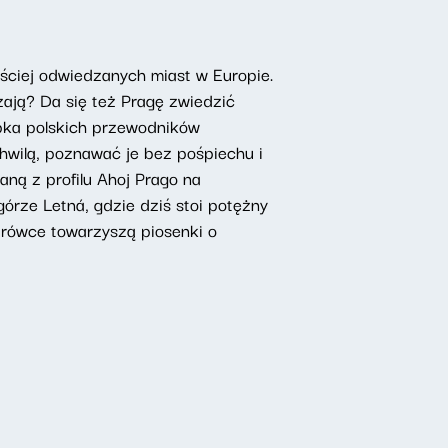
ęściej odwiedzanych miast w Europie.
szają? Da się też Pragę zwiedzić
rupka polskich przewodników
hwilą, poznawać je bez pośpiechu i
aną z profilu Ahoj Prago na
rze Letná, gdzie dziś stoi potężny
drówce towarzyszą piosenki o