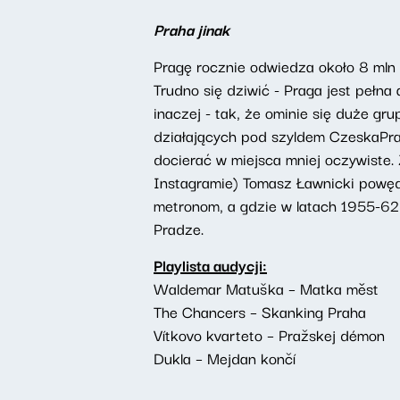
Praha jinak
Pragę rocznie odwiedza około 8 mln 
Trudno się dziwić - Praga jest pełna 
inaczej - tak, że ominie się duże gr
działających pod szyldem CzeskaPrag
docierać w miejsca mniej oczywiste. 
Instagramie) Tomasz Ławnicki powęd
metronom, a gdzie w latach 1955-62 
Pradze.
Playlista audycji:
Waldemar Matuška – Matka měst
The Chancers – Skanking Praha
Vítkovo kvarteto – Pražskej démon
Dukla – Mejdan končí