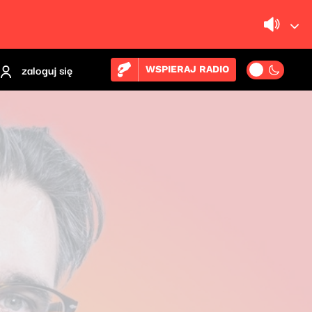
zaloguj się
WSPIERAJ RADIO