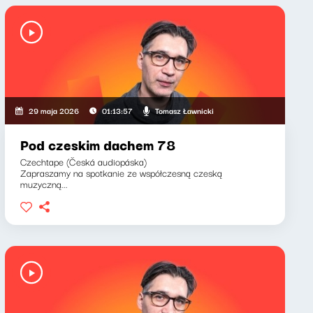
Tomasz Ławnicki
29 maja 2026
01:13:57
Pod czeskim dachem 78
Czechtape (Česká audiopáska)
Zapraszamy na spotkanie ze współczesną czeską
muzyczną...