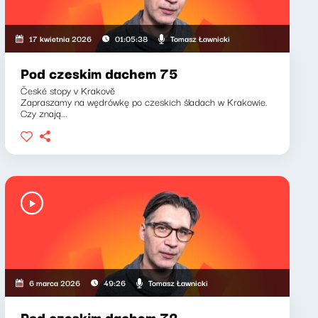
Tomasz Ławnicki
17 kwietnia 2026
01:05:38
Pod czeskim dachem 75
České stopy v Krakově
Zapraszamy na wędrówkę po czeskich śladach w Krakowie.
Czy znają...
Tomasz Ławnicki
6 marca 2026
49:26
Pod czeskim dachem 72