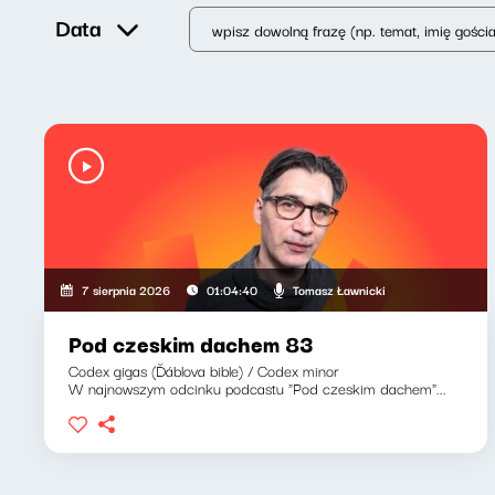
Data
Tomasz Ławnicki
7 sierpnia 2026
01:04:40
Pod czeskim dachem 83
Codex gigas (Ďáblova bible) / Codex minor
W najnowszym odcinku podcastu "Pod czeskim dachem"...