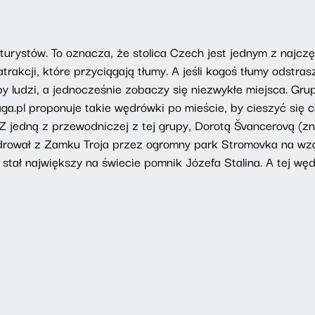
turystów. To oznacza, że stolica Czech jest jednym z najcz
atrakcji, które przyciągają tłumy. A jeśli kogoś tłumy odstra
upy ludzi, a jednocześnie zobaczy się niezwykłe miejsca. G
a.pl proponuje takie wędrówki po mieście, by cieszyć się c
Z jedną z przewodniczej z tej grupy, Dorotą Švancerovą (zn
rował z Zamku Troja przez ogromny park Stromovka na wzgó
stał największy na świecie pomnik Józefa Stalina. A tej wę