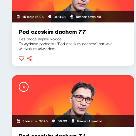
Tomasz Ławnicki
15 maja 2026
01:11:31
Pod czeskim dachem 77
Bez práce nejsou koláče
To wydanie podcastu "Pod czeskim dachem" barwnie
wszystkim uświadomi,...
Tomasz Ławnicki
3 kwietnia 2026
56:03
Pod czeskim dachem 74