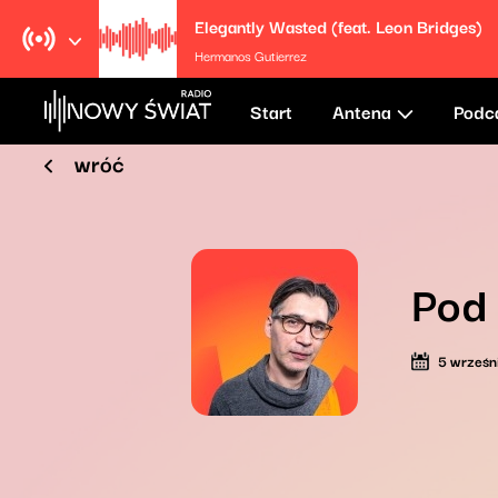
Elegantly Wasted (feat. Leon Bridges)
Hermanos Gutierrez
Start
Antena
Podc
wróć
Pod
5 wrześn