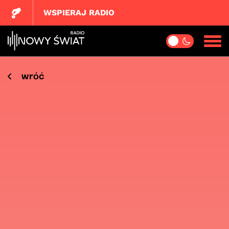
WSPIERAJ RADIO
wróć