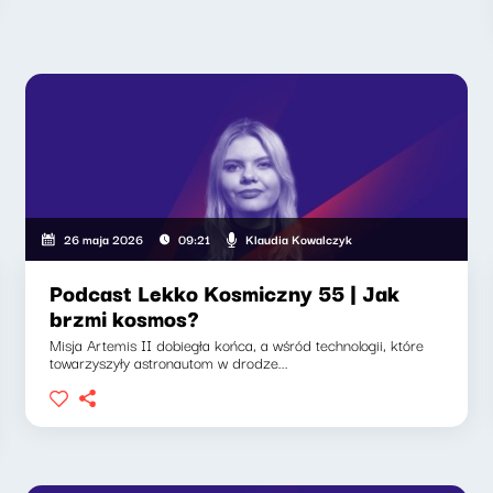
Klaudia Kowalczyk
26 maja 2026
09:21
Podcast Lekko Kosmiczny 55 | Jak
brzmi kosmos?
Misja Artemis II dobiegła końca, a wśród technologii, które
towarzyszyły astronautom w drodze...