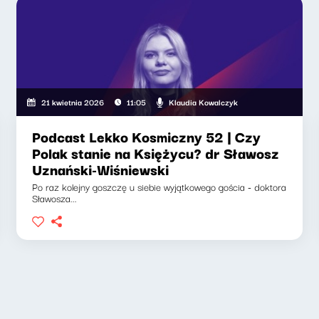
Klaudia Kowalczyk
21 kwietnia 2026
11:05
Podcast Lekko Kosmiczny 52 | Czy
Polak stanie na Księżycu? dr Sławosz
Uznański-Wiśniewski
Po raz kolejny goszczę u siebie wyjątkowego gościa - doktora
Sławosza...