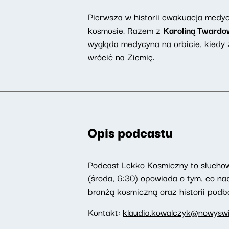
Pierwsza w historii ewakuacja medyc
kosmosie. Razem z
Karoliną Twardo
wygląda medycyna na orbicie, kiedy z
wrócić na Ziemię.
Opis podcastu
Podcast Lekko Kosmiczny to słucho
(środa, 6:30) opowiada o tym, co na
branżą kosmiczną oraz historii podb
Kontakt:
klaudia.kowalczyk@nowyswia