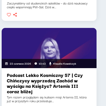
Zaczynaliśmy od studenckich satelitów - do dziś naukowcy
ciepło wspominają PW-Sat. Dziś w...
Klaudia Kowalczyk
23 czerwca 2026
10:43
Podcast Lekko Kosmiczny 57 | Czy
Chińczycy wyprzedzą Zachód w
wyścigu na Księżyc? Artemis III
coraz bliżej
Tym razem przyglądam się kulisom misji Artemis III, która
już w przyszłym roku przetestuje...