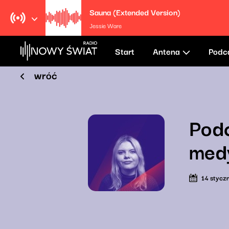
Sauna (Extended Version)
Jessie Ware
Start
Antena
Podc
wróć
Podc
med
14 stycz