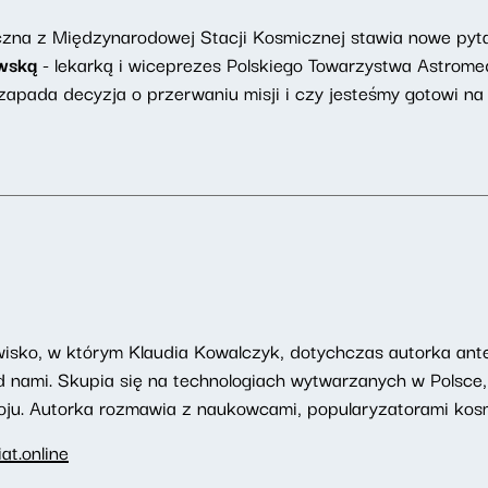
zna z Międzynarodowej Stacji Kosmicznej stawia nowe pyta
wską
- lekarką i wiceprezes Polskiego Towarzystwa Astrome
apada decyzja o przerwaniu misji i czy jesteśmy gotowi na l
wisko, w którym Klaudia Kowalczyk, dotychczas autorka a
d nami. Skupia się na technologiach wytwarzanych w Polsce
oju. Autorka rozmawia z naukowcami, popularyzatorami kosm
t.online