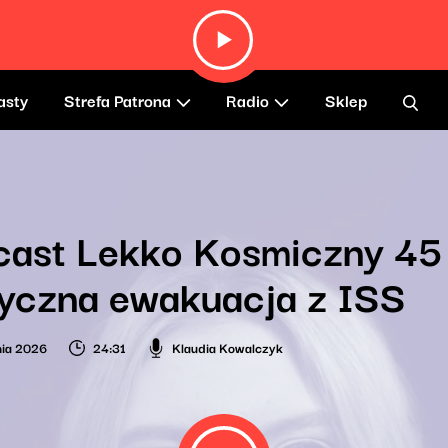
asty
Strefa Patrona
Radio
Sklep
ast Lekko Kosmiczny 45 
yczna ewakuacja z ISS
nia 2026
24:31
Klaudia Kowalczyk