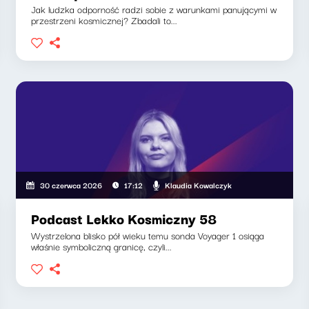
Jak ludzka odporność radzi sobie z warunkami panującymi w
przestrzeni kosmicznej? Zbadali to...
Klaudia Kowalczyk
30 czerwca 2026
17:12
Podcast Lekko Kosmiczny 58
Wystrzelona blisko pół wieku temu sonda Voyager 1 osiąga
właśnie symboliczną granicę, czyli...