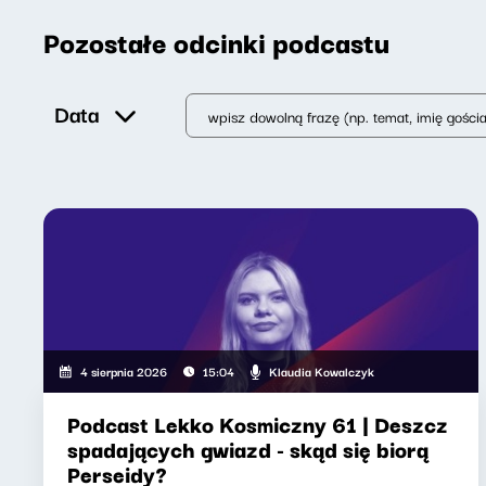
Pozostałe odcinki podcastu
Data
Klaudia Kowalczyk
4 sierpnia 2026
15:04
Podcast Lekko Kosmiczny 61 | Deszcz
spadających gwiazd - skąd się biorą
Perseidy?