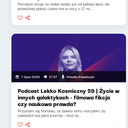
Pierwsze smugi na niebie widać już od połowy lipca, ale
prawdziwy pokaz czeka nas w nocy z 12 na...
Klaudia Kowalczyk
7 lipca 2026
17:57
Podcast Lekko Kosmiczny 59 | Życie w
innych galaktykach - filmowa fikcja
czy naukowa prawda?
Przyznam się Państwu, że dawno temu marzyłam, by
odwiedził nas jakiś kosmita - ktoś na...