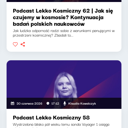
Podcast Lekko Kosmiczny 62 | Jak się
czujemy w kosmosie? Kontynuacja
badań polskich naukowców
Jak ludzka odporność radzi sobie z warunkami panującymi w
przestrzeni kosmicznej? Zbadali to...
Klaudia Kowalczyk
30 czerwca 2026
17:12
Podcast Lekko Kosmiczny 58
Wystrzelona blisko pół wieku temu sonda Voyager 1 osiąga