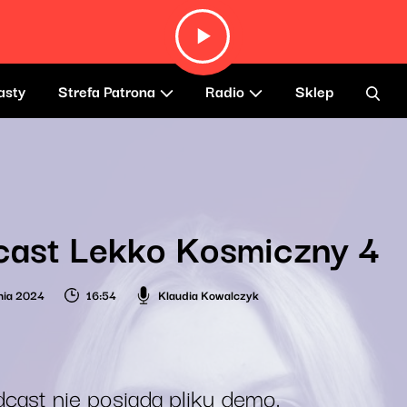
asty
Strefa Patrona
Radio
Sklep
cast Lekko Kosmiczny 4
nia 2024
16:54
Klaudia Kowalczyk
cast nie posiada pliku demo.