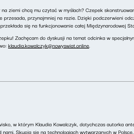
y na ziemi chcą mu czytać w myślach? Czepek skonstruowa
 przesada, przynajmniej na razie. Dzięki podczerwieni od
przekłada się na funkcjonowanie całej Międzynarodowej Sta
epku! Zachęcam do dyskusji na temat odcinka w specjalny
owo:
klaudia.kowalczyk@nowyswiat.online
.
wisko, w którym Klaudia Kowalczyk, dotychczas autorka a
d nami. Skupia się na technologiach wytwarzanych w Polsce