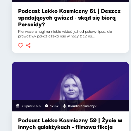
Podcast Lekko Kosmiczny 61 | Deszcz
spadających gwiazd - skąd się biorą
Perseidy?
Pierwsze smugi na niebie widać już od połowy lipca, ale
prawdziwy pokaz czeka nas w nocy z 12 na...
Klaudia Kowalczyk
7 lipca 2026
17:57
Podcast Lekko Kosmiczny 59 | Życie w
innych galaktykach - filmowa fikcja