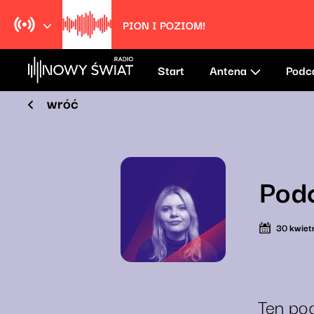
PION I POZIOM!
Start
Antena
Podc
wróć
Pod
30 kwiet
Ten pod