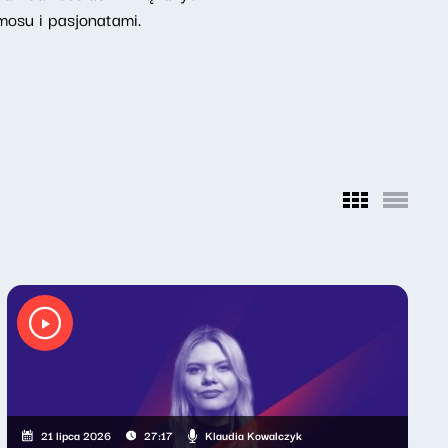
osu i pasjonatami.
Klaudia Kowalczyk
21 lipca 2026
27:17