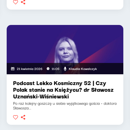
Klaudia Kowalczyk
21 kwietnia 2026
11:05
Podcast Lekko Kosmiczny 52 | Czy
Polak stanie na Księżycu? dr Sławosz
Uznański-Wiśniewski
Po raz kolejny goszczę u siebie wyjątkowego gościa - doktora
Sławosza...