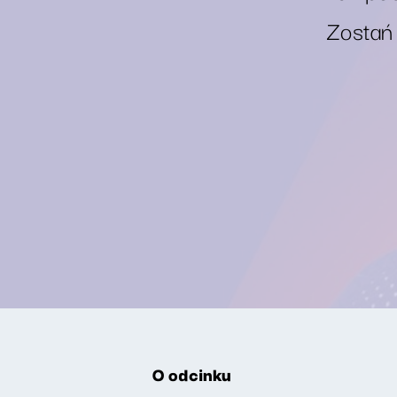
Zostań
O odcinku