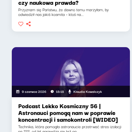
czy naukowa prawda?
Przyznam się Państwu, że dawno temu marzyłam, by
odwiedził nas jakiś kosmita - ktoś na...
Klaudia Kowalczyk
9 czerwca 2026
18:18
Podcast Lekko Kosmiczny 56 |
Astronauci pomogą nam w poprawie
koncentracji i samokontroli [WIDEO]
Technika, która pomogła astronaucie przetrwać stres izolacji
na ISS, od lat sprawdza się też na...