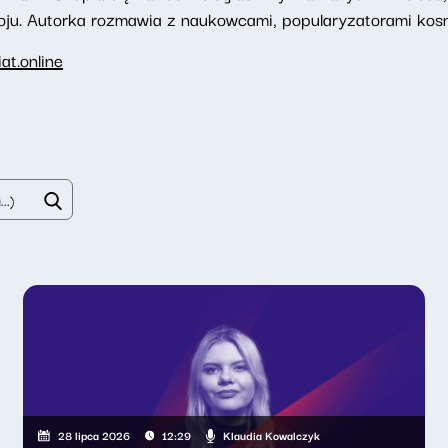
oju. Autorka rozmawia z naukowcami, popularyzatorami kosm
t.online
Klaudia Kowalczyk
28 lipca 2026
12:29