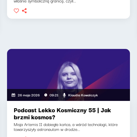
właśnie symboliczną granicę, czyli...
Klaudia Kowalczyk
26 maja 2026
09:21
Podcast Lekko Kosmiczny 55 | Jak
brzmi kosmos?
Misja Artemis II dobiegła końca, a wśród technologii, które
towarzyszyły astronautom w drodze...