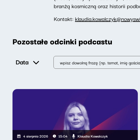
branżą kosmiczną oraz historii podb
Kontakt:
klaudia.kowalczyk@nowyswia
Pozostałe odcinki podcastu
Data
Klaudia Kowalczyk
4 sierpnia 2026
15:04