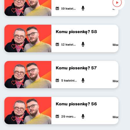
19 kwietnia 2024
Maciej Jank
Komu piosenkę? 58
12 kwietnia 2024
Maciej Jank
Komu piosenkę? 57
5 kwietnia 2024
Maciej Jank
Komu piosenkę? 56
29 marca 2024
Maciej Jank