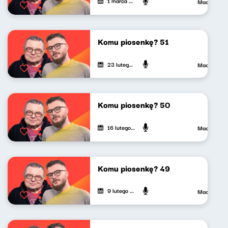
1 marca 2024
Maciej Jank
Komu piosenkę? 51
23 lutego 2024
Maciej Jank
Komu piosenkę? 50
16 lutego 2024
Maciej Jank
Komu piosenkę? 49
9 lutego 2024
Maciej Jank