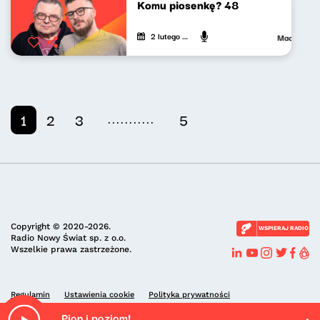
Komu piosenkę? 48
2 lutego 2024
Maciej Jank
...........
1
2
3
5
Copyright © 2020-2026.
WSPIERAJ RADIO
Radio Nowy Świat sp. z o.o.
Wszelkie prawa zastrzeżone.
Regulamin
Ustawienia cookie
Polityka prywatności
Pion i poziom!