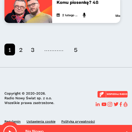
Komu piosenkę? 48
2 lutego 2024
Maciej Jan
...........
1
2
3
5
Copyright © 2020-2026.
WSPIERAJ RADIO
Radio Nowy Świat sp. z o.o.
Wszelkie prawa zastrzeżone.
Regulamin
Ustawienia cookie
Polityka prywatności
Na Nowo