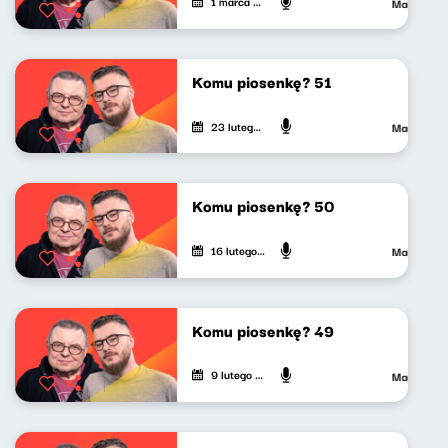
1 marca 2024
Maciej Jan
Komu piosenkę? 51
23 lutego 2024
Maciej Jan
Komu piosenkę? 50
16 lutego 2024
Maciej Jan
Komu piosenkę? 49
9 lutego 2024
Maciej Jan