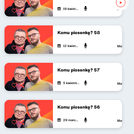
19 kwietnia 2024
Maciej Jan
Komu piosenkę? 58
12 kwietnia 2024
Maciej Jan
Komu piosenkę? 57
5 kwietnia 2024
Maciej Jan
Komu piosenkę? 56
29 marca 2024
Maciej Jan