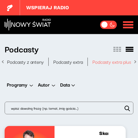
WSPIERAJ RADIO
Podcasty
Podcasty z anteny
Podcasty extra
Podcasty extra plus
Data
Programy
Autor
Skandynawskim t