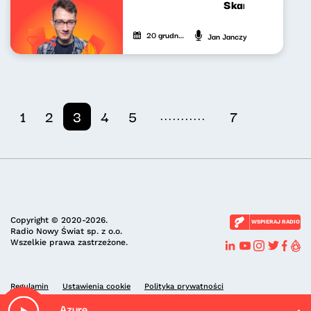
Skandynawskim t
20 grudnia 2024
Jan Janczy
...........
1
2
3
4
5
7
Copyright © 2020-2026.
WSPIERAJ RADIO
Radio Nowy Świat sp. z o.o.
Wszelkie prawa zastrzeżone.
Regulamin
Ustawienia cookie
Polityka prywatności
Azure