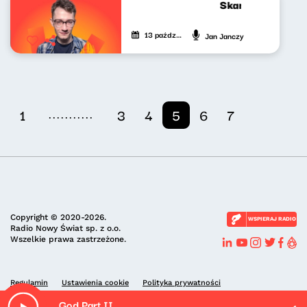
Skandynawskim t
13 października 2023
Jan Janczy
...........
1
3
4
5
6
7
Copyright © 2020-2026.
WSPIERAJ RADIO
Radio Nowy Świat sp. z o.o.
Wszelkie prawa zastrzeżone.
Regulamin
Ustawienia cookie
Polityka prywatności
God Part II