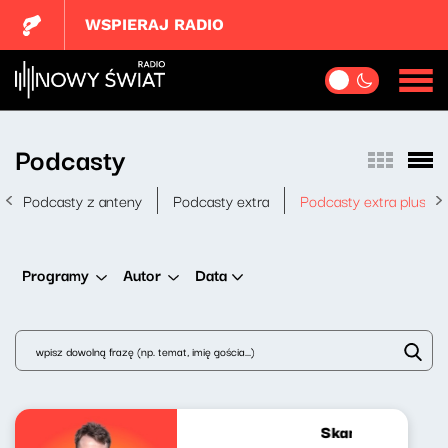
WSPIERAJ RADIO
Podcasty
Podcasty z anteny
Podcasty extra
Podcasty extra plus
Data
Programy
Autor
Skandynawskim t