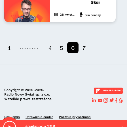
Skandynawskim t
28 kwietnia 2023
Jan Janczy
...........
1
4
5
6
7
Copyright © 2020-2026.
WSPIERAJ RADIO
Radio Nowy Świat sp. z o.o.
Wszelkie prawa zastrzeżone.
Regulamin
Ustawienia cookie
Polityka prywatności
Hawkmoon 269