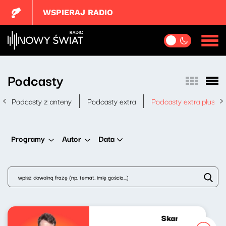
WSPIERAJ RADIO
Podcasty
Podcasty z anteny
Podcasty extra
Podcasty extra plus
Data
Programy
Autor
Skandynawskim t