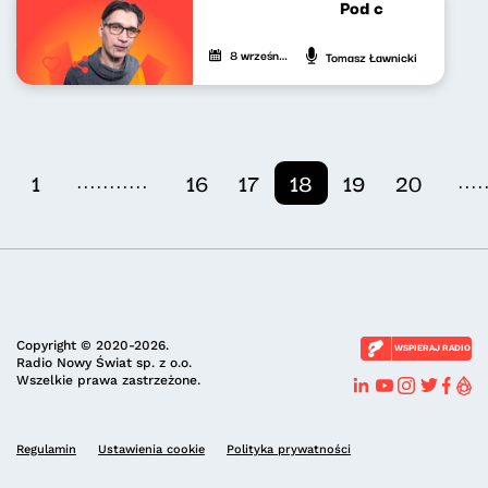
Pod czeskim dache
8 września 2023
Tomasz Ławnicki
...........
....
1
16
17
18
19
20
Copyright © 2020-2026.
WSPIERAJ RADIO
Radio Nowy Świat sp. z o.o.
Wszelkie prawa zastrzeżone.
Regulamin
Ustawienia cookie
Polityka prywatności