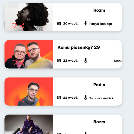
Rozmowa: Patryk 
26 września 2023
Patryk Rabiega
Komu piosenkę? 29
22 września 2023
Maciej Janko
Pod czeskim dache
22 września 2023
Tomasz Ławnicki
Rozmowa: Patryk R