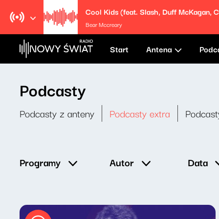
Bear Mccreary
Start
Antena
Podc
Podcasty
Podcasty z anteny
Podcasty extra
Podcast
Data
Programy
Autor