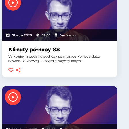
Jan Janczy
31 maja 2025
59:33
Klimaty północy 88
W kolejnym odcinku podróży po muzyce Północy dużo
nowości z Norwegii - zagrają między innymi...