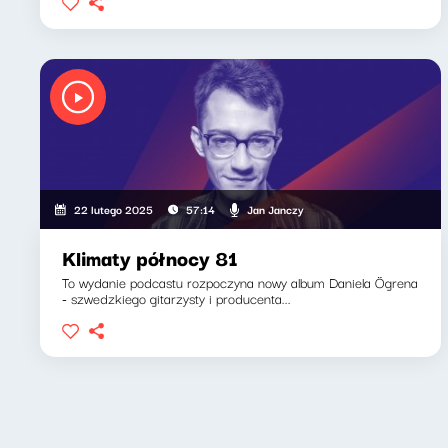
Jan Janczy
22 lutego 2025
57:14
Klimaty północy 81
To wydanie podcastu rozpoczyna nowy album Daniela Ögrena
- szwedzkiego gitarzysty i producenta...