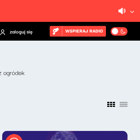
zaloguj się
WSPIERAJ RADIO
z ogródek