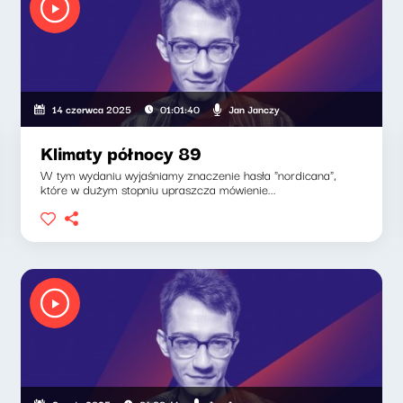
Jan Janczy
14 czerwca 2025
01:01:40
Klimaty północy 89
W tym wydaniu wyjaśniamy znaczenie hasła "nordicana",
które w dużym stopniu upraszcza mówienie...