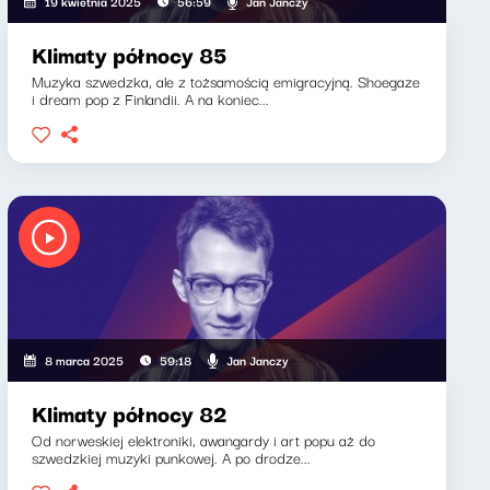
Jan Janczy
19 kwietnia 2025
56:59
Klimaty północy 85
Muzyka szwedzka, ale z tożsamością emigracyjną. Shoegaze
i dream pop z Finlandii. A na koniec...
Jan Janczy
8 marca 2025
59:18
Klimaty północy 82
Od norweskiej elektroniki, awangardy i art popu aż do
szwedzkiej muzyki punkowej. A po drodze...