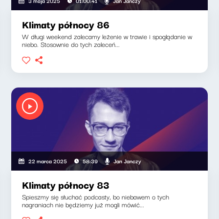
Jan Janczy
3 maja 2025
01:00:41
Klimaty północy 86
W długi weekend zalecamy leżenie w trawie i spoglądanie w
niebo. Stosownie do tych zaleceń...
Jan Janczy
22 marca 2025
58:39
Klimaty północy 83
Spieszmy się słuchać podcasty, bo niebawem o tych
nagraniach nie będziemy już mogli mówić...