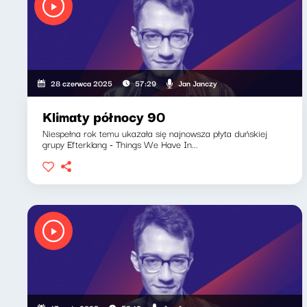
Jan Janczy
28 czerwca 2025
57:29
Klimaty północy 90
Niespełna rok temu ukazała się najnowsza płyta duńskiej
grupy Efterklang - Things We Have In...