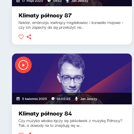
Jan Janczy
17 maja 2025
59:13
Klimaty północy 87
Nektar, ambrozja, kwitnący migdałowiec i konwalie majowe -
czy ich zapachy da się przełożyć na...
Jan Janczy
5 kwietnia 2025
01:02:25
Klimaty północy 84
Czy muzyka włoska łączy się jakkolwiek z muzyką Północy?
Tak, a dowody na to znajdują się w...