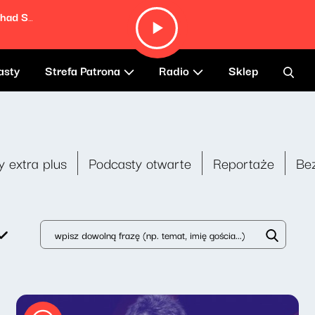
Cool Kids (feat. Slash, Duff McKagan, Chad Smith & Brendan McCreary)
asty
Strefa Patrona
Radio
Sklep
y extra plus
Podcasty otwarte
Reportaże
Be