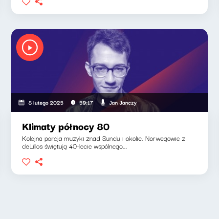
Jan Janczy
8 lutego 2025
59:17
Klimaty północy 80
Kolejna porcja muzyki znad Sundu i okolic. Norwegowie z
deLillos świętują 40-lecie wspólnego...