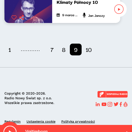
Klimaty Północy 10
9 marca 2022
Jan Janczy
...........
1
7
8
9
10
Copyright © 2020-2026.
WSPIERAJ RADIO
Radio Nowy Świat sp. z o.o.
Wszelkie prawa zastrzeżone.
Regulamin
Ustawienia cookie
Polityka prywatności
Vaitimbora