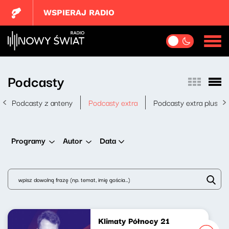
WSPIERAJ RADIO
Podcasty
Podcasty z anteny
Podcasty extra
Podcasty extra plus
Data
Programy
Autor
Klimaty Północy 21