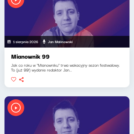
1 sierpnia 2026
Jan Malinowski
Mianownik 99
Jak co roku w "Mianowniku" trwa wakacyjny sezon festiwalowy.
To (już 99!) wydanie redaktor Jan...