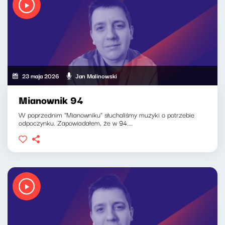
23 maja 2026
Jan Malinowski
Mianownik 94
W poprzednim "Mianowniku" słuchaliśmy muzyki o potrzebie
odpoczynku. Zapowiadałem, że w 94....