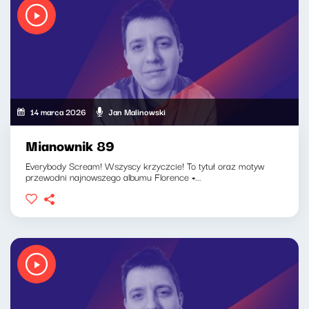
14 marca 2026
Jan Malinowski
Mianownik 89
Everybody Scream! Wszyscy krzyczcie! To tytuł oraz motyw
przewodni najnowszego albumu Florence +...