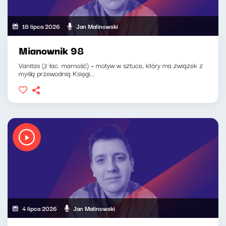
18 lipca 2026
Jan Malinowski
Mianownik 98
Vanitas (z łac. marność) – motyw w sztuce, który ma związek z
myślą przewodnią Księgi...
4 lipca 2026
Jan Malinowski