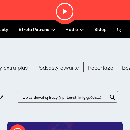
asty
Strefa Patrona
Radio
Sklep
y extra plus
Podcasty otwarte
Reportaże
Be