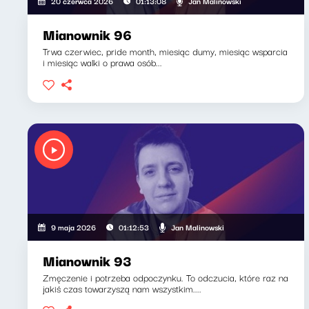
Jan Malinowski
20 czerwca 2026
01:13:08
Mianownik 96
Trwa czerwiec, pride month, miesiąc dumy, miesiąc wsparcia
i miesiąc walki o prawa osób...
Jan Malinowski
9 maja 2026
01:12:53
Mianownik 93
Zmęczenie i potrzeba odpoczynku. To odczucia, które raz na
jakiś czas towarzyszą nam wszystkim....