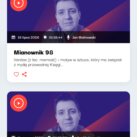
Jan Malinowski
18 lipca 2026
01:18:44
Mianownik 98
Vanitas (z łac. marność) – motyw w sztuce, który ma związek
z myślą przewodnią Księgi...