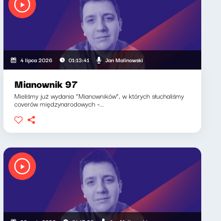
Jan Malinowski
4 lipca 2026
01:13:41
Mianownik 97
Mieliśmy już wydania “Mianowników”, w których słuchaliśmy
coverów międzynarodowych -...