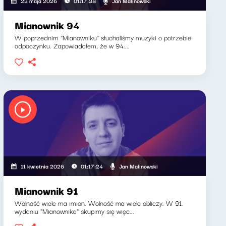
Jan Malinowski
23 maja 2026
01:17:38
Mianownik 94
W poprzednim "Mianowniku" słuchaliśmy muzyki o potrzebie
odpoczynku. Zapowiadałem, że w 94....
Jan Malinowski
11 kwietnia 2026
01:17:24
Mianownik 91
Wolność wiele ma imion. Wolność ma wiele obliczy. W 91.
wydaniu "Mianownika" skupimy się więc...