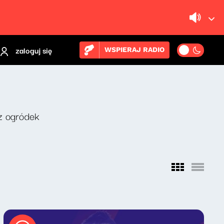
zaloguj się
WSPIERAJ RADIO
z ogródek