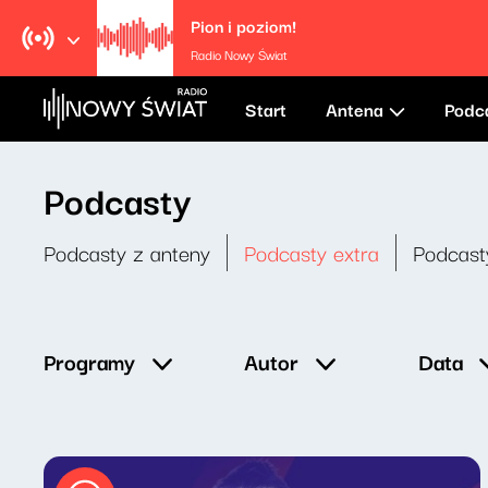
Pion i poziom!
Radio Nowy Świat
Start
Antena
Podc
Podcasty
Podcasty z anteny
Podcasty extra
Podcast
Data
Programy
Autor