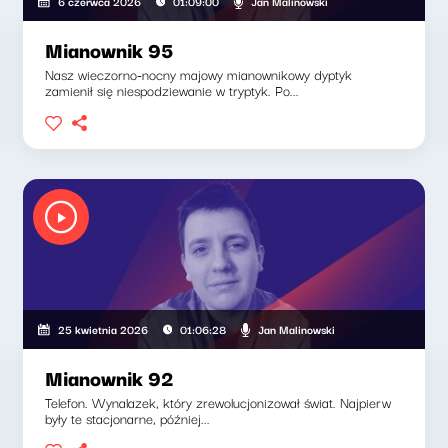
Jan Malinowski
6 czerwca 2026
01:09:00
Mianownik 95
Nasz wieczorno-nocny majowy mianownikowy dyptyk
zamienił się niespodziewanie w tryptyk. Po...
Jan Malinowski
25 kwietnia 2026
01:06:28
Mianownik 92
Telefon. Wynalazek, który zrewolucjonizował świat. Najpierw
były te stacjonarne, później...