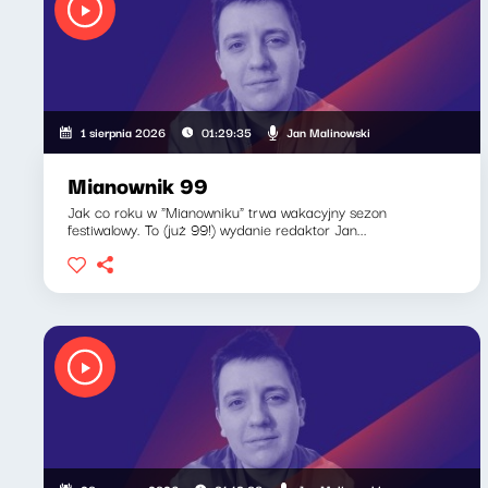
Jan Malinowski
1 sierpnia 2026
01:29:35
Mianownik 99
Jak co roku w "Mianowniku" trwa wakacyjny sezon
festiwalowy. To (już 99!) wydanie redaktor Jan...