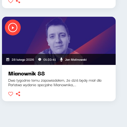
Jan Malinowski
28 lutego 2026
01:33:41
Mianownik 88
Dwa tygodnie temu zapowiadałem, że dziś będę miał dla
Państwa wydanie specjalne Mianownika,...