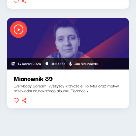
Jan Malinowski
14 marca 2026
01:24:00
Mianownik 89
Everybody Scream! Wszyscy krzyczcie! To tytuł oraz motyw
przewodni najnowszego albumu Florence +...