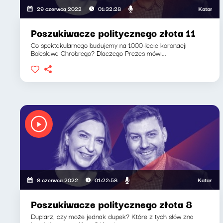
Katarzyna Ka
29 czerwca 2022
01:32:28
Poszukiwacze politycznego złota 11
Co spektakularnego budujemy na 1000-lecie koronacji
Bolesława Chrobrego? Dlaczego Prezes mówi...
Katarzyna Ka
8 czerwca 2022
01:22:58
Poszukiwacze politycznego złota 8
Dupiarz, czy może jednak dupek? Które z tych słów zna