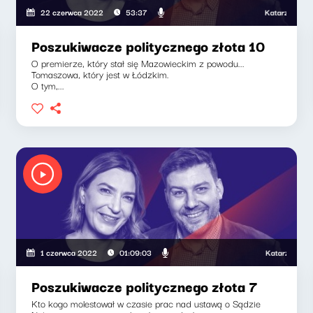
sia, Klaudiusz Slezak
Katarzyna Kasia,
22 czerwca 2022
53:37
Poszukiwacze politycznego złota 10
O premierze, który stał się Mazowieckim z powodu...
Tomaszowa, który jest w Łódzkim.
O tym,...
sia, Klaudiusz Slezak
Katarzyna Kasia
1 czerwca 2022
01:09:03
Poszukiwacze politycznego złota 7
Kto kogo molestował w czasie prac nad ustawą o Sądzie