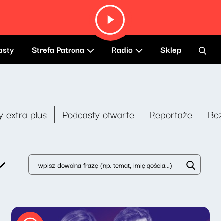
asty
Strefa Patrona
Radio
Sklep
y extra plus
Podcasty otwarte
Reportaże
Be