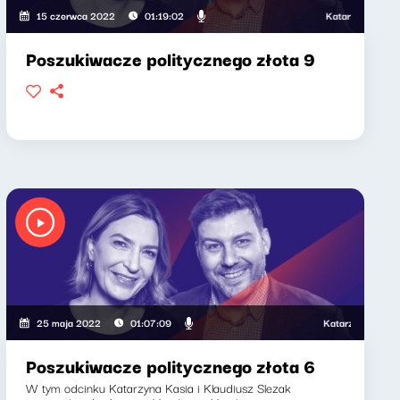
 Klaudiusz Slezak
Katarzyna Kasia, K
15 czerwca 2022
01:19:02
Poszukiwacze politycznego złota 9
, Klaudiusz Slezak
Katarzyna Kasia, Kl
25 maja 2022
01:07:09
Poszukiwacze politycznego złota 6
W tym odcinku Katarzyna Kasia i Klaudiusz Slezak