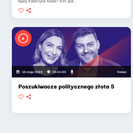
lepiej Katarzyna Kasia? Kim jest...
Katarzyna Kas
18 maja 2022
01:04:50
Poszukiwacze politycznego złota 5