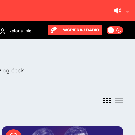
zaloguj się
WSPIERAJ RADIO
z ogródek