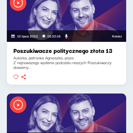
ia, Klaudiusz Slezak
Katarzyna Kasia,
13 lipca 2022
01:32:18
Poszukiwacze politycznego złota 13
Autorka, patronka Agnieszka, pisze:
Z najnowszego wydania podcastu naszych Poszukiwaczy
dowiemy...