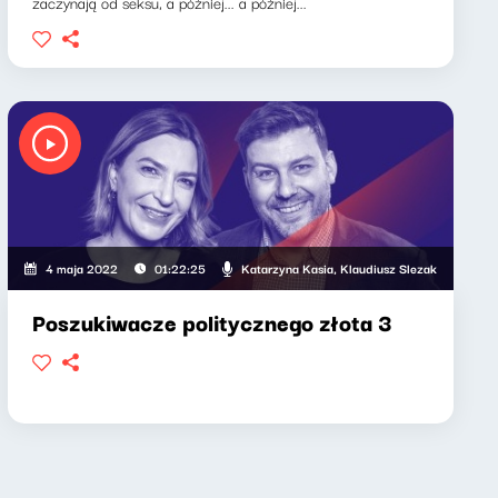
zaczynają od seksu, a później... a później...
 Klaudiusz Slezak
Katarzyna Kasia, Klaudiusz Slezak
4 maja 2022
01:22:25
Poszukiwacze politycznego złota 3