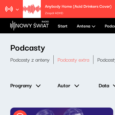
Anybody Home (Acid Drinkers Cover)
Zespół ADHD
Start
Antena
Podc
Podcasty
Podcasty z anteny
Podcasty extra
Podcast
Data
Programy
Autor