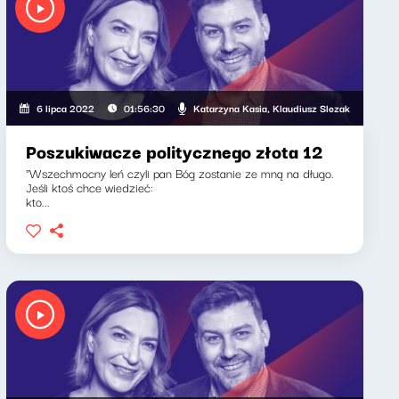
 Klaudiusz Slezak
Katarzyna Kasia, Klaudiusz Slezak
6 lipca 2022
01:56:30
Poszukiwacze politycznego złota 12
"Wszechmocny leń czyli pan Bóg zostanie ze mną na długo.
Jeśli ktoś chce wiedzieć:
kto...