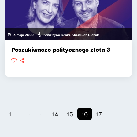
4 maja 2022
Katarzyna Kasia, Klaudiusz Slezak
Poszukiwacze politycznego złota 3
...........
1
14
15
16
17