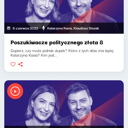
8 czerwca 2022
Katarzyna Kasia, Klaudiusz Slezak
Poszukiwacze politycznego złota 8
Dupiarz, czy może jednak dupek? Które z tych słów zna lepiej
Katarzyna Kasia? Kim jest...