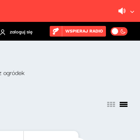
zaloguj się
WSPIERAJ RADIO
z ogródek