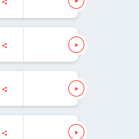
lezak
ak
lezak