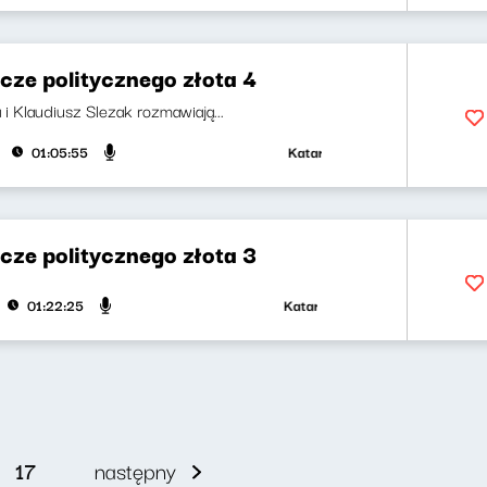
cze politycznego złota 4
 i Klaudiusz Slezak rozmawiają...
Katarzyna Kasia, Klaudiusz Sleza
01:05:55
cze politycznego złota 3
Katarzyna Kasia, Klaudiusz Slezak
01:22:25
17
następny