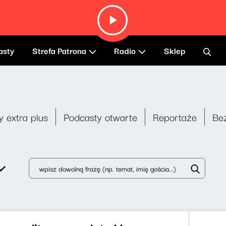
asty
Strefa Patrona
Radio
Sklep
y extra plus
Podcasty otwarte
Reportaże
Be