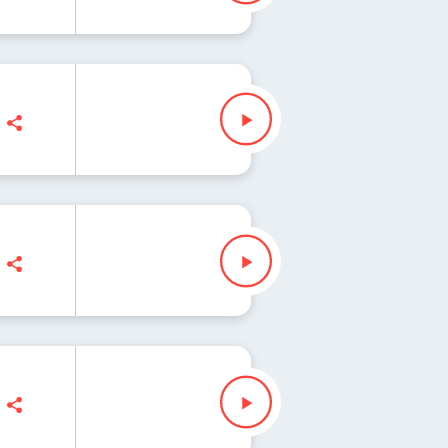
ezak
ezak
ak
k