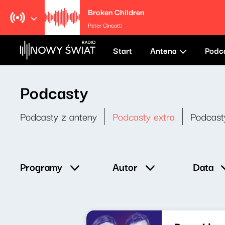
Broken Children
Peter Cincotti
Start
Antena
Podc
Podcasty
Podcasty z anteny
Podcasty extra
Podcast
Data
Programy
Autor