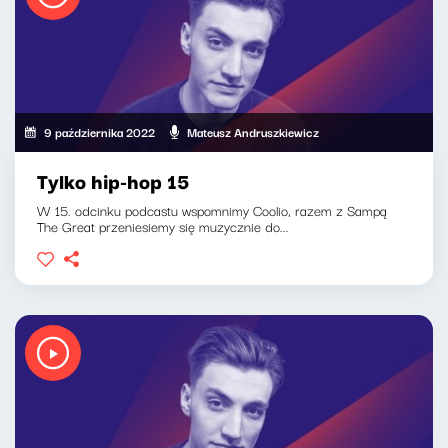
9 października 2022
Mateusz Andruszkiewicz
Tylko hip-hop 15
W 15. odcinku podcastu wspomnimy Coolio, razem z Sampą
The Great przeniesiemy się muzycznie do...