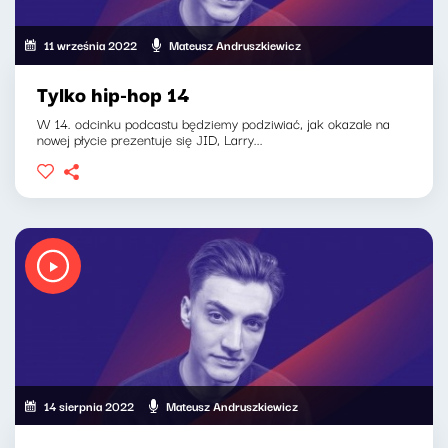
11 września 2022
Mateusz Andruszkiewicz
Tylko hip-hop 14
W 14. odcinku podcastu będziemy podziwiać, jak okazale na
nowej płycie prezentuje się JID, Larry...
14 sierpnia 2022
Mateusz Andruszkiewicz