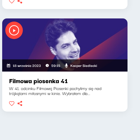
Kacper Siedlecki
18 września 2023
59:15
Filmowa piosenka 41
W 41. odcinku Filmowej Piosenki pochylimy się nad
trójkątami miłosnymi w kinie. Wybrałem dla...