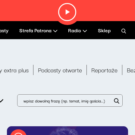
asty
Strefa Patrona
Radio
Sklep
y extra plus
Podcasty otwarte
Reportaże
Be