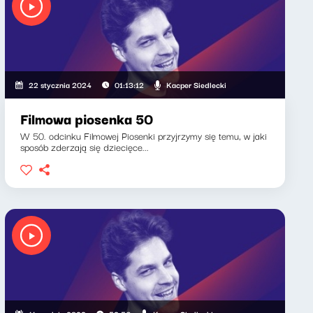
Kacper Siedlecki
22 stycznia 2024
01:13:12
Filmowa piosenka 50
W 50. odcinku Filmowej Piosenki przyjrzymy się temu, w jaki
sposób zderzają się dziecięce...