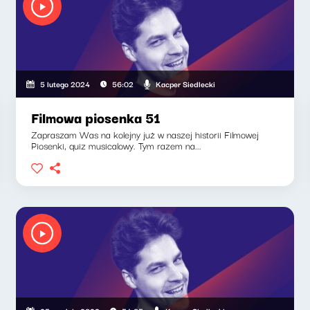
Kacper Siedlecki
5 lutego 2024
56:02
Filmowa piosenka 51
Zapraszam Was na kolejny już w naszej historii Filmowej
Piosenki, quiz musicalowy. Tym razem na...