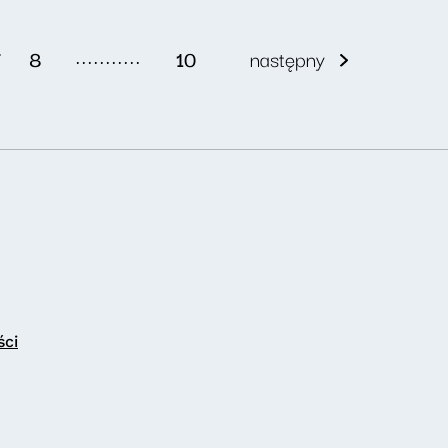
...........
7
8
10
następny
ści