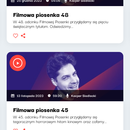
Kacper Siedlecki
25 grudnia 2023
54:05
Filmowa piosenka 48
W 48. odcinku Filmowej Piosenki przyglądamy się pięciu
świątecznym tytułom. Odwiedzimy...
Kacper Siedlecki
13 listopada 2023
59:20
Filmowa piosenka 45
W 45. odcinku Filmowej Piosenki przyglądamy się
tegorocznym horrorowym hitom kinowym oraz cofamy...