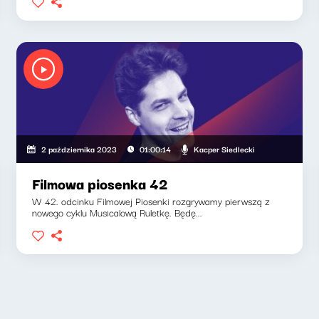
Kacper Siedlecki
2 października 2023
01:00:14
Filmowa piosenka 42
W 42. odcinku Filmowej Piosenki rozgrywamy pierwszą z
nowego cyklu Musicalową Ruletkę. Będę...