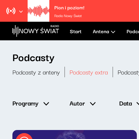
Pion i poziom!
Radio Nowy Świat
Start
Antena
Podc
Podcasty
Podcasty z anteny
Podcasty extra
Podcast
Data
Programy
Autor