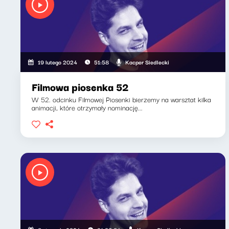
Kacper Siedlecki
19 lutego 2024
51:58
Filmowa piosenka 52
W 52. odcinku Filmowej Piosenki bierzemy na warsztat kilka
animacji, które otrzymały nominację...