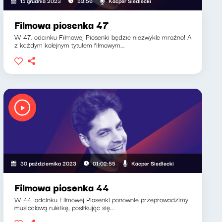
Kacper Siedlecki
11 grudnia 2023
53:56
Filmowa piosenka 47
W 47. odcinku Filmowej Piosenki będzie niezwykle mroźno! A
z każdym kolejnym tytułem filmowym...
Kacper Siedlecki
30 października 2023
01:02:55
Filmowa piosenka 44
W 44. odcinku Filmowej Piosenki ponownie przeprowadzimy
musicalową ruletkę, posiłkując się...