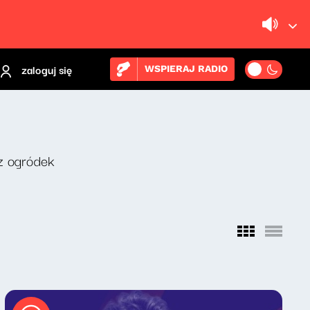
zaloguj się
WSPIERAJ RADIO
z ogródek