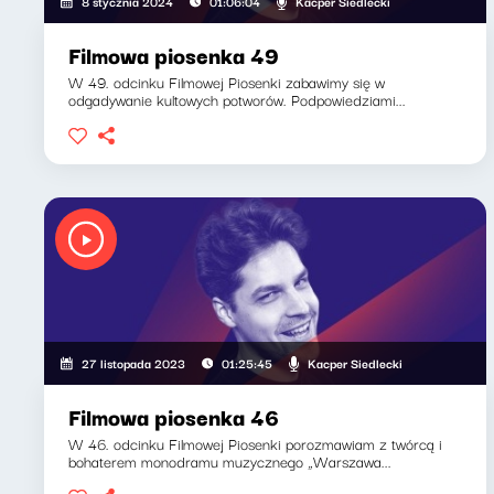
Kacper Siedlecki
8 stycznia 2024
01:06:04
Filmowa piosenka 49
W 49. odcinku Filmowej Piosenki zabawimy się w
odgadywanie kultowych potworów. Podpowiedziami...
Kacper Siedlecki
27 listopada 2023
01:25:45
Filmowa piosenka 46
W 46. odcinku Filmowej Piosenki porozmawiam z twórcą i
bohaterem monodramu muzycznego „Warszawa...