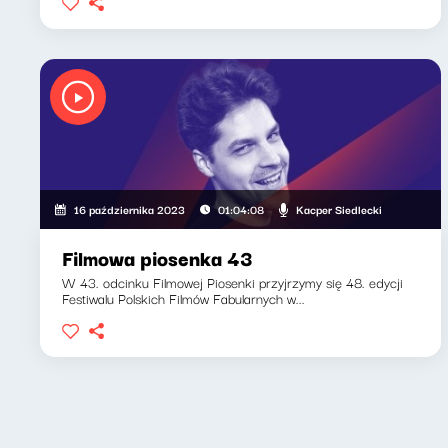
Kacper Siedlecki
16 października 2023
01:04:08
Filmowa piosenka 43
W 43. odcinku Filmowej Piosenki przyjrzymy się 48. edycji
Festiwalu Polskich Filmów Fabularnych w...