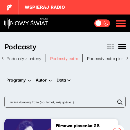
WSPIERAJ RADIO
Podcasty
Podcasty z anteny
Podcasty extra
Podcasty extra plus
Data
Programy
Autor
Filmowa piosenka 28