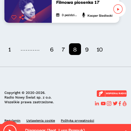
Filmowa piosenka 17
3 października 2022
Kacper Siedlecki
...........
1
6
7
8
9
10
Copyright © 2020-2026.
WSPIERAJ RADIO
Radio Nowy Świat sp. z o.o.
Wszelkie prawa zastrzeżone.
Regulamin
Ustawienia cookie
Polityka prywatności
Disappear (feat. Lyra Pramuk)