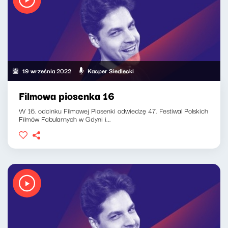
19 września 2022
Kacper Siedlecki
Filmowa piosenka 16
W 16. odcinku Filmowej Piosenki odwiedzę 47. Festiwal Polskich
Filmów Fabularnych w Gdyni i...