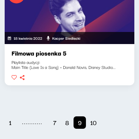
18 kwietnia 2022
Kacper Siedlecki
Filmowa piosenka 5
Playlista audycji:
Main Title (Love Is a Song) – Donald Novis, Disney Studio...
...........
1
7
8
9
10