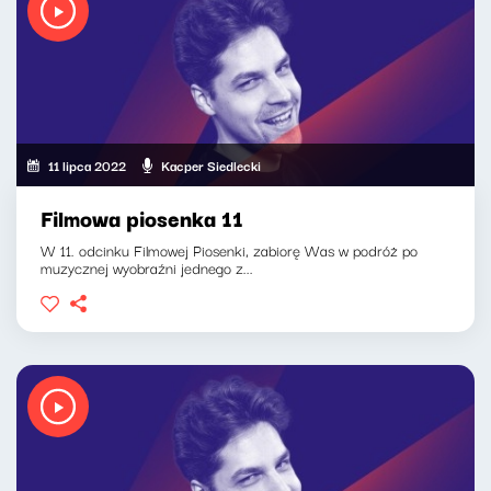
11 lipca 2022
Kacper Siedlecki
Filmowa piosenka 11
W 11. odcinku Filmowej Piosenki, zabiorę Was w podróż po
muzycznej wyobraźni jednego z...