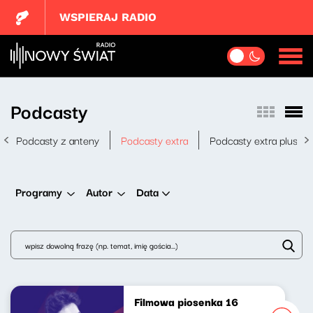
WSPIERAJ RADIO
Podcasty
Podcasty z anteny
Podcasty extra
Podcasty extra plus
Data
Programy
Autor
Filmowa piosenka 16