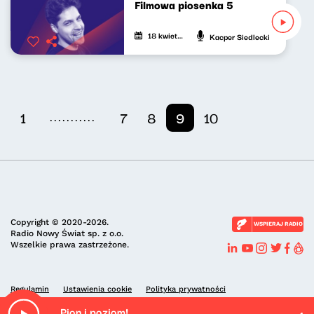
Filmowa piosenka 5
18 kwietnia 2022
Kacper Siedlecki
...........
1
7
8
9
10
Copyright © 2020-2026.
WSPIERAJ RADIO
Radio Nowy Świat sp. z o.o.
Wszelkie prawa zastrzeżone.
Regulamin
Ustawienia cookie
Polityka prywatności
Pion i poziom!