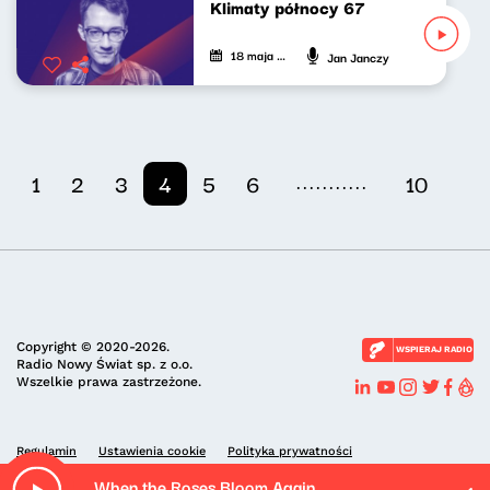
Klimaty północy 67
18 maja 2024
Jan Janczy
...........
1
2
3
4
5
6
10
Copyright © 2020-2026.
WSPIERAJ RADIO
Radio Nowy Świat sp. z o.o.
Wszelkie prawa zastrzeżone.
Regulamin
Ustawienia cookie
Polityka prywatności
When the Roses Bloom Again