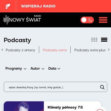
WSPIERAJ RADIO
Podcasty
Podcasty z anteny
Podcasty extra
Podcasty extra plus
Data
Programy
Autor
Klimaty północy 78