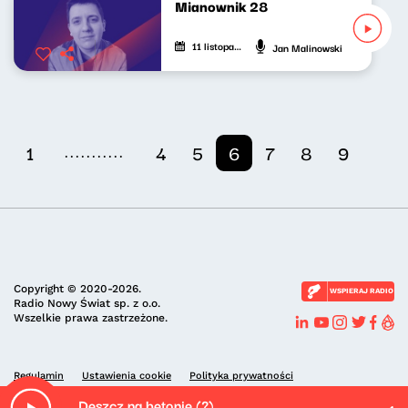
Mianownik 28
11 listopada 2023
Jan Malinowski
...........
1
4
5
6
7
8
9
Copyright © 2020-2026.
WSPIERAJ RADIO
Radio Nowy Świat sp. z o.o.
Wszelkie prawa zastrzeżone.
Regulamin
Ustawienia cookie
Polityka prywatności
Deszcz na betonie (?)