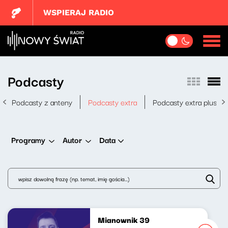
WSPIERAJ RADIO
Podcasty
Podcasty z anteny
Podcasty extra
Podcasty extra plus
Data
Programy
Autor
Mianownik 39