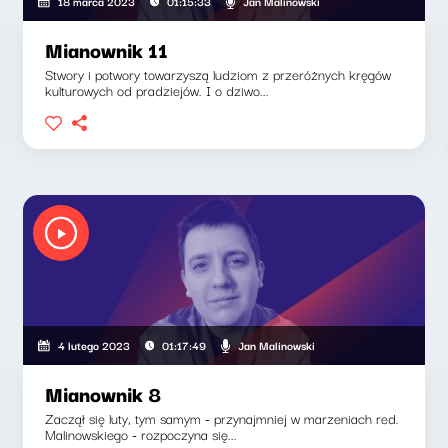
Jan Malinowski
18 marca 2023
01:15:33
Mianownik 11
Stwory i potwory towarzyszą ludziom z przeróżnych kręgów
kulturowych od pradziejów. I o dziwo...
Jan Malinowski
4 lutego 2023
01:17:49
Mianownik 8
Zaczął się luty, tym samym - przynajmniej w marzeniach red.
Malinowskiego - rozpoczyna się...