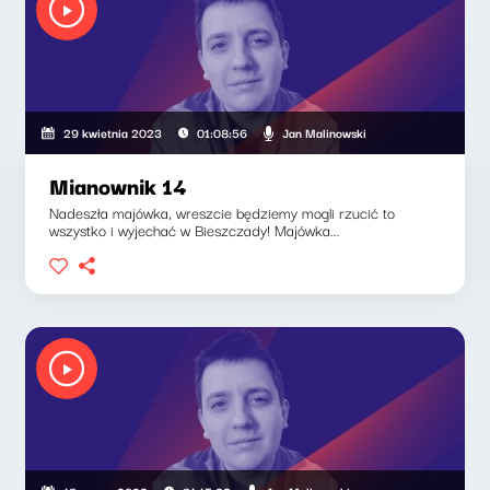
Jan Malinowski
29 kwietnia 2023
01:08:56
Mianownik 14
Nadeszła majówka, wreszcie będziemy mogli rzucić to
wszystko i wyjechać w Bieszczady! Majówka...