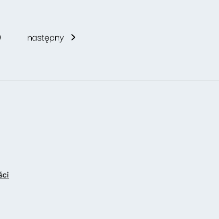
9
następny
ści