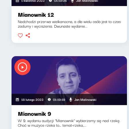
Jan Malinowski
1 kwietnia 2023
01:19:06
Mianownik 12
Nadchodzi przerwa wielkanocna, a dla wielu osób jest to czas
zadumy i wyciszenia. Dwunaste wydanie...
Jan Malinowski
18 lutego 2023
01:19:19
Mianownik 9
W 9. wydaniu audycji "Mianownik" wybierzemy się nad rzekę.
Choć w muzyce rzeka to… temat-rzeka,...