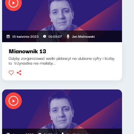
Jan Malinowski
15 kwietnia 2023
01:03:07
Mianownik 13
Gdyby zorganizować wielki plebiscyt na ulubione cyfry i liczby,
to trzynastka nie miałaby...