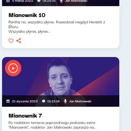
Jan Malinowski
4 marca 2023
01:25:41
Mianownik 10
Pantha rei, wszystko płynie. Powiedział niegdyś Heraklit z
Efezu.
Wszystko płynie, płynie...
Jan Malinowski
21 stycznia 2023
01:13:16
Mianownik 7
Po nielekkim temacie poprzedniego podcastu extra
"Mianownik", redaktor Jan Malinowski zaprasza na...