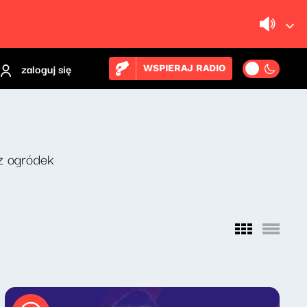
zaloguj się
WSPIERAJ RADIO
z ogródek