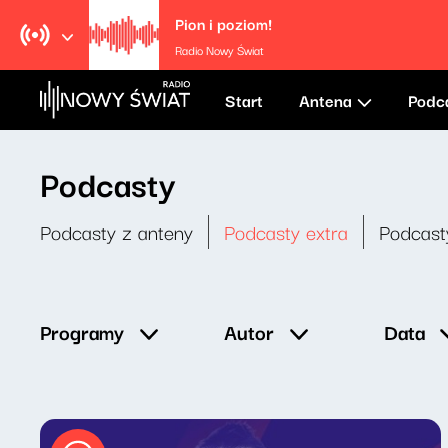
Pion i poziom!
Radio Nowy Świat
Start
Antena
Podc
Podcasty
Podcasty z anteny
Podcasty extra
Podcast
Data
Programy
Autor