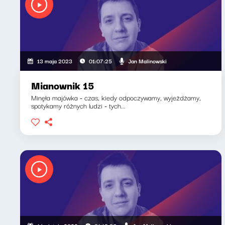
Jan Malinowski
13 maja 2023
01:07:25
Mianownik 15
Minęła majówka - czas, kiedy odpoczywamy, wyjeżdżamy,
spotykamy różnych ludzi - tych...