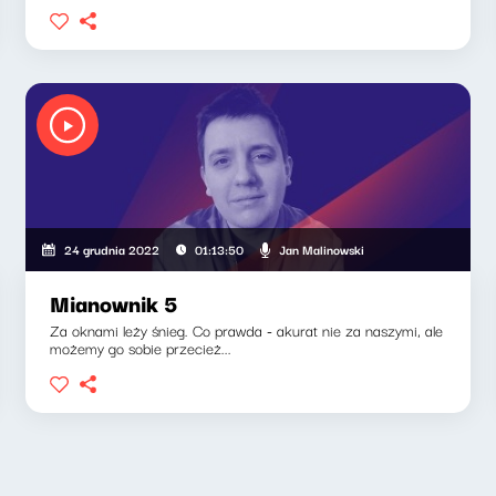
Jan Malinowski
24 grudnia 2022
01:13:50
Mianownik 5
Za oknami leży śnieg. Co prawda - akurat nie za naszymi, ale
możemy go sobie przecież...