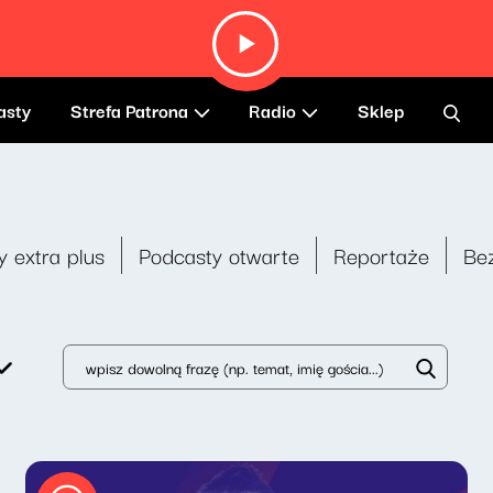
asty
Strefa Patrona
Radio
Sklep
y extra plus
Podcasty otwarte
Reportaże
Be