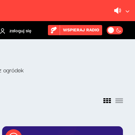
zaloguj się
WSPIERAJ RADIO
z ogródek