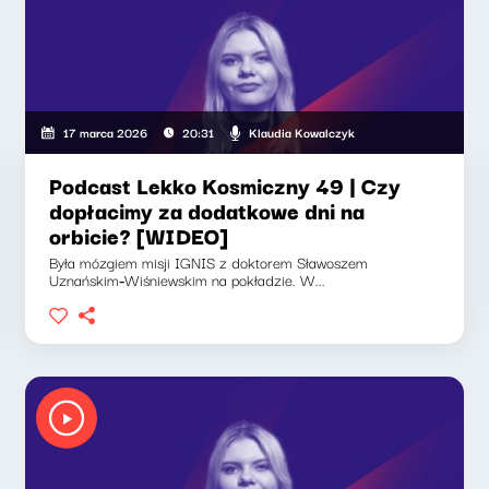
Klaudia Kowalczyk
17 marca 2026
20:31
Podcast Lekko Kosmiczny 49 | Czy
dopłacimy za dodatkowe dni na
orbicie? [WIDEO]
Była mózgiem misji IGNIS z doktorem Sławoszem
Uznańskim‑Wiśniewskim na pokładzie. W...