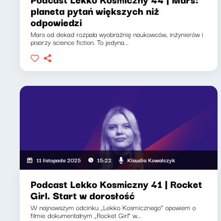
planeta pytań większych niż
odpowiedzi
Mars od dekad rozpala wyobraźnię naukowców, inżynierów i
pisarzy science fiction. To jedyna...
Klaudia Kowalczyk
11 listopada 2025
15:22
Podcast Lekko Kosmiczny 41 | Rocket
Girl. Start w dorosłość
W najnowszym odcinku „Lekko Kosmicznego” opowiem o
filmie dokumentalnym „Rocket Girl” w...