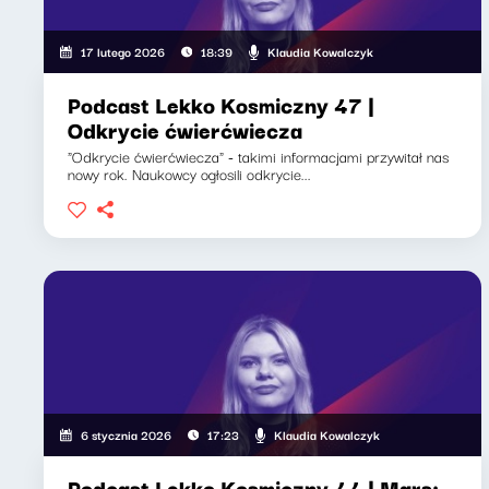
Klaudia Kowalczyk
17 lutego 2026
18:39
Podcast Lekko Kosmiczny 47 |
Odkrycie ćwierćwiecza
"Odkrycie ćwierćwiecza" - takimi informacjami przywitał nas
nowy rok. Naukowcy ogłosili odkrycie...
Klaudia Kowalczyk
6 stycznia 2026
17:23
Podcast Lekko Kosmiczny 44 | Mars: