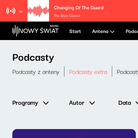
Changing Of The Guard
The Style Council
Start
Antena
Podc
Podcasty
Podcasty z anteny
Podcasty extra
Podcast
Data
Programy
Autor