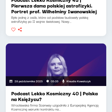
Pierwsza dama polskiej astrofizyki.
Portret prof. Wilhelminy Iwanowskiej​
Była jedną z osób, które od podstaw budowały polską
astrofizykę po II wojnie światowej. Nowy...
Klaudia Kowalczyk
28 października 2025
05:35
Podcast Lekko Kosmiczny 40 | Polska
na Księżycu?
Wrocławska firma Scanway uzgodniła z Europejską Agencją
Kosmiczną warunki kontraktu na...