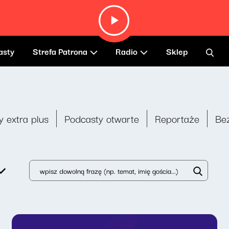
asty
Strefa Patrona
Radio
Sklep
y extra plus
Podcasty otwarte
Reportaże
Be