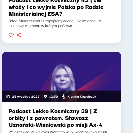
włoży i co wyjmie Polska po Radzie
Ministerialnej ESA?
Rada Ministerialna Europejskiej Agencji Kosmicznej to
kluczowy moment, w którym państwa...
Klaudia Kowalczyk
25 września 2025
12:59
Podcast Lekko Kosmiczny 39 | Z
orbity i z powrotem. Sławosz
Uznański-Wiśniewski po misji Ax-4
25 czerwca 2025 roku wystartował w kosmos jako drugi