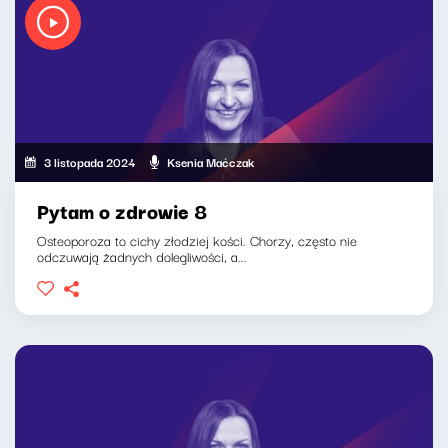
3 listopada 2024
Ksenia Maćczak
Pytam o zdrowie 8
Osteoporoza to cichy złodziej kości. Chorzy, często nie
odczuwają żadnych dolegliwości, a...