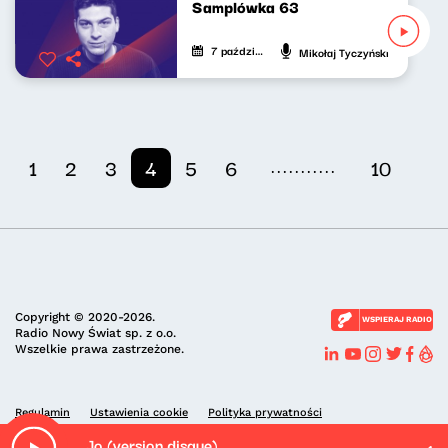
Samplówka 63
7 października 2024
Mikołaj Tyczyński
...........
1
2
3
4
5
6
10
Copyright © 2020-2026.
WSPIERAJ RADIO
Radio Nowy Świat sp. z o.o.
Wszelkie prawa zastrzeżone.
Regulamin
Ustawienia cookie
Polityka prywatności
Jo (version disque)