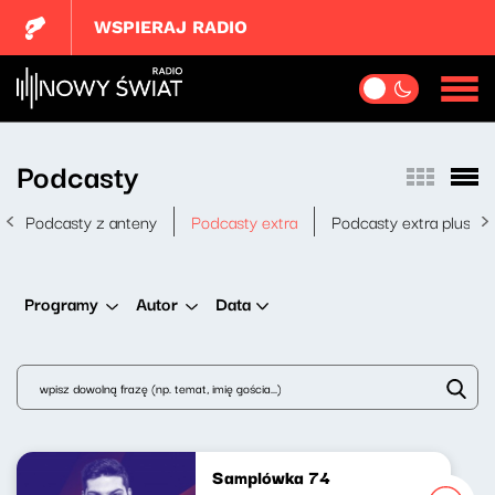
WSPIERAJ RADIO
Podcasty
Podcasty z anteny
Podcasty extra
Podcasty extra plus
Data
Programy
Autor
Samplówka 74