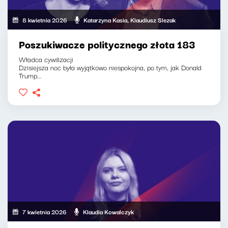
8 kwietnia 2026
Katarzyna Kasia, Klaudiusz Slezak
Poszukiwacze politycznego złota 183
Władca cywilizacji
Dzisiejsza noc była wyjątkowo niespokojna, po tym, jak Donald
Trump...
7 kwietnia 2026
Klaudia Kowalczyk