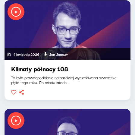
4 kwietnia 2026
Jan Janczy
Klimaty północy 108
To była prawdopodobnie najbardziej wyczekiwana szwedzka
płyta tego roku. Po ośmiu latach...