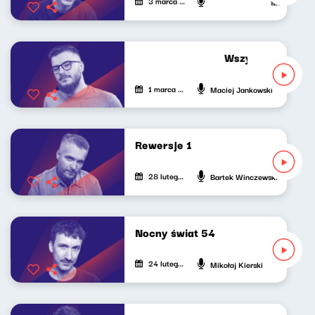
3 marca 2022
Mateusz And
Wszystko gra ostr
1 marca 2022
Maciej Jankowski
Rewersje 1
28 lutego 2022
Bartek Winczewski
Nocny świat 54
24 lutego 2022
Mikołaj Kierski