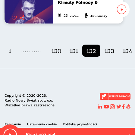
Klimaty Północy 9
23 lutego 2022
Jan Janczy
...........
1
130
131
132
133
134
Copyright © 2020-2026.
WSPIERAJ RADIO
Radio Nowy Świat sp. z o.o.
Wszelkie prawa zastrzeżone.
Regulamin
Ustawienia cookie
Polityka prywatności
Pion i poziom!