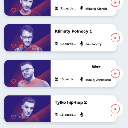
21 października 2021
Mikołaj Kierski
Klimaty Północy 1
19 października 2021
Jan Janczy
Wszystko gra ostr
15 października 2021
Maciej Jankowski
Tylko hip-hop 2
15 października 2021
Mateusz And