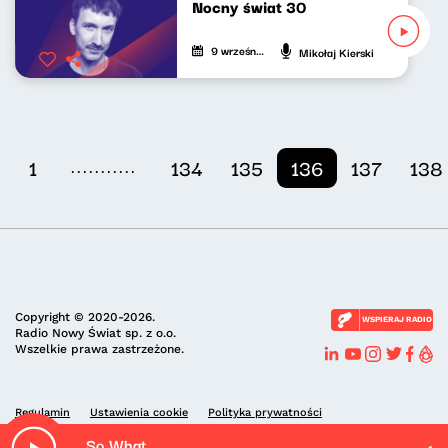
Nocny świat 30
9 września 2021
Mikołaj Kierski
...........
1
134
135
136
137
138
Copyright © 2020-2026.
WSPIERAJ RADIO
Radio Nowy Świat sp. z o.o.
Wszelkie prawa zastrzeżone.
Regulamin
Ustawienia cookie
Polityka prywatności
So What