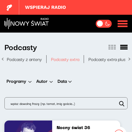
WSPIERAJ RADIO
Podcasty
Podcasty z anteny
Podcasty extra
Podcasty extra plus
Data
Programy
Autor
Nocny świat 36