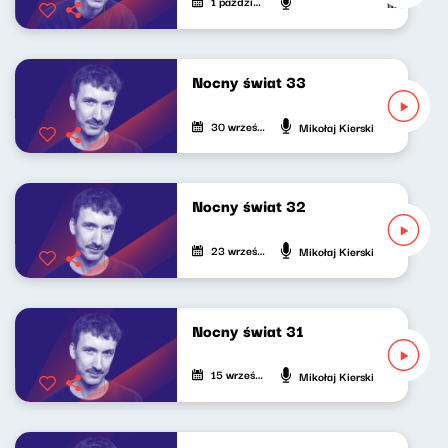
1 października 2021
Mateusz And
Nocny świat 33
30 września 2021
Mikołaj Kierski
Nocny świat 32
23 września 2021
Mikołaj Kierski
Nocny świat 31
15 września 2021
Mikołaj Kierski