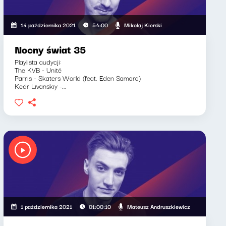
Mikołaj Kierski
14 października 2021
54:00
Nocny świat 35
Playlista audycji:
The KVB - Unité
Parris - Skaters World (feat. Eden Samara)
Kedr Livanskiy -...
Mateusz Andruszkiewicz
1 października 2021
01:00:10