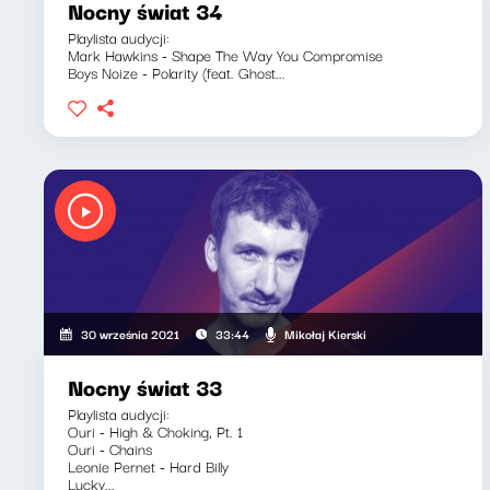
Nocny świat 34
Playlista audycji:
Mark Hawkins - Shape The Way You Compromise
Boys Noize - Polarity (feat. Ghost...
Mikołaj Kierski
30 września 2021
33:44
Nocny świat 33
Playlista audycji:
Ouri - High & Choking, Pt. 1
Ouri - Chains
Leonie Pernet - Hard Billy
Lucky...