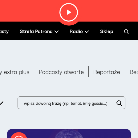
asty
Strefa Patrona
Radio
Sklep
y extra plus
Podcasty otwarte
Reportaże
Be