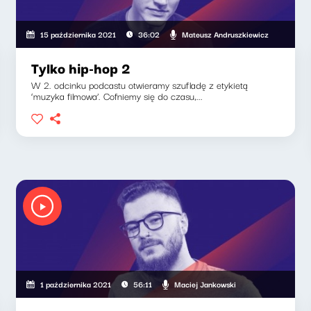
Mateusz Andruszkiewicz
15 października 2021
36:02
Tylko hip-hop 2
W 2. odcinku podcastu otwieramy szufladę z etykietą
‘muzyka filmowa’. Cofniemy się do czasu,...
Maciej Jankowski
1 października 2021
56:11