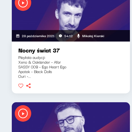
Mikołaj Kierski
28 października 2021
54:12
Nocny świat 37
Playlista audycji:
Xeno & Oaklander - Afar
SASSY 009 - Ego Heart Ego
Apotek - Black Dolls
Ouri -...