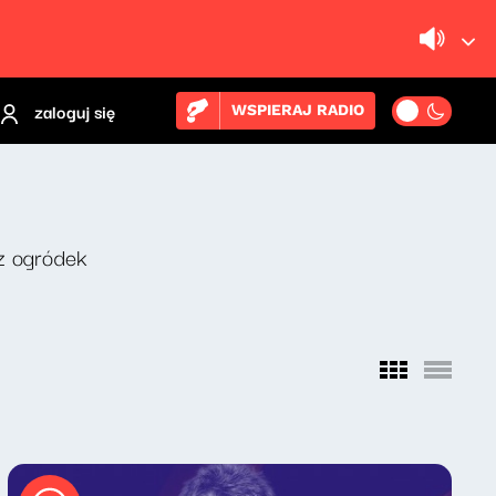
zaloguj się
WSPIERAJ RADIO
z ogródek