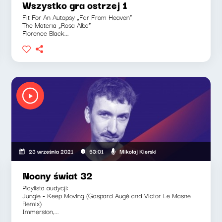
Wszystko gra ostrzej 1
Fit For An Autopsy „Far From Heaven”
The Materia „Rosa Alba”
Florence Black...
Mikołaj Kierski
23 września 2021
53:01
Nocny świat 32
Playlista audycji:
Jungle - Keep Moving (Gaspard Augé and Victor Le Masne
Remix)
Immersion,...