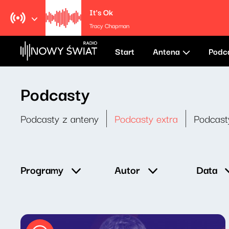
It's Ok
Tracy Chapman
Start
Antena
Podc
Podcasty
Podcasty z anteny
Podcasty extra
Podcast
Data
Programy
Autor