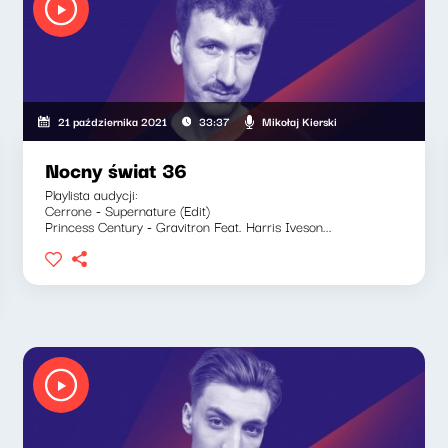
Mikołaj Kierski
21 października 2021
33:37
Nocny świat 36
Playlista audycji:
Cerrone - Supernature (Edit)
Princess Century - Gravitron Feat. Harris Iveson...