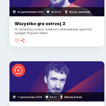
Maciej Jankowski
15 października 2021
01:22:17
Wszystko gra ostrzej 2
W dzisiejszej audycji redaktora Jankowskiego gościnnie
wystąpił Wojciech Mann.
Mikołaj Kierski
7 października 2021
53:17