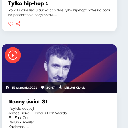
Tylko hip-hop 1
Po kilkudziesięciu audycjach "Nie tylko hip-hop" przyszła pora
na poszerzenie horyzontów....
Mikołaj Kierski
15 września 2021
20:47
Nocny świat 31
Playlista audycji:
James Blake - Famous Last Words
!!! - Fast Car
Deliluh - Amulet B
Kalabrese -...