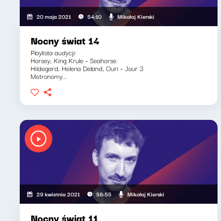
Mikołaj Kierski
20 maja 2021
54:10
Nocny świat 14
Playlista audycji:
Horsey, King Krule - Seahorse
Hildegard, Helena Deland, Ouri - Jour 3
Metronomy...
Mikołaj Kierski
29 kwietnia 2021
56:55
Nocny świat 11