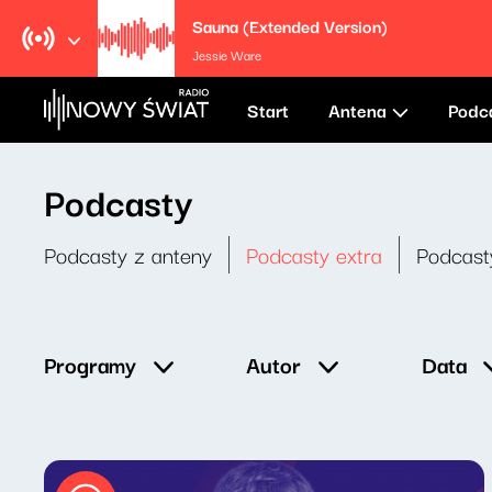
Sauna (Extended Version)
Jessie Ware
Start
Antena
Podc
Podcasty
Podcasty z anteny
Podcasty extra
Podcast
Data
Programy
Autor