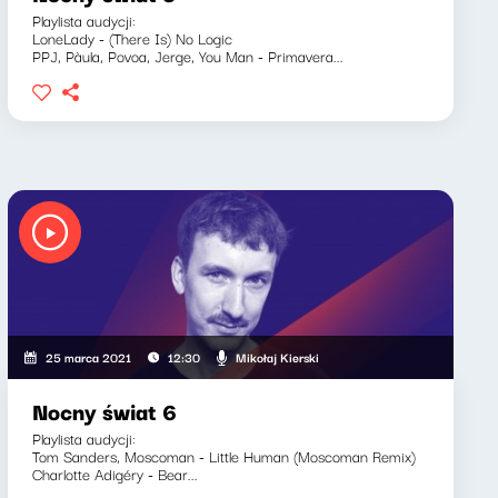
Playlista audycji:
LoneLady - (There Is) No Logic
PPJ, Pàula, Povoa, Jerge, You Man - Primavera...
Mikołaj Kierski
25 marca 2021
12:30
Nocny świat 6
Playlista audycji:
Tom Sanders, Moscoman - Little Human (Moscoman Remix)
Charlotte Adigéry - Bear...