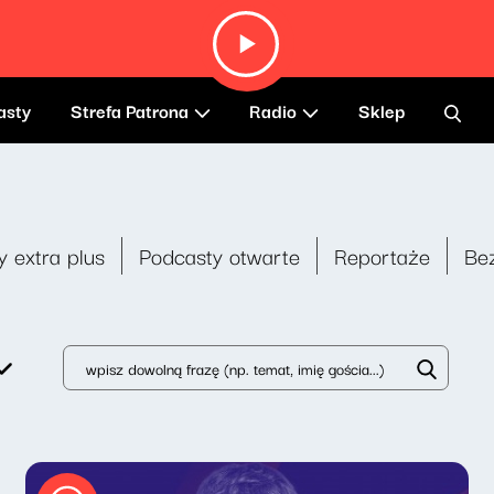
asty
Strefa Patrona
Radio
Sklep
y extra plus
Podcasty otwarte
Reportaże
Be