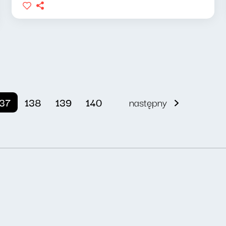
137
138
139
140
następny