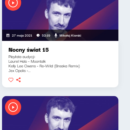
Mikołaj Kierski
27 maja 2021
53:19
Nocny świat 15
Playlista audycji:
Laurel Halo - Moontalk
Kelly Lee Owens - Re-Wild (Breaka Remix)
Jex Opolis -...