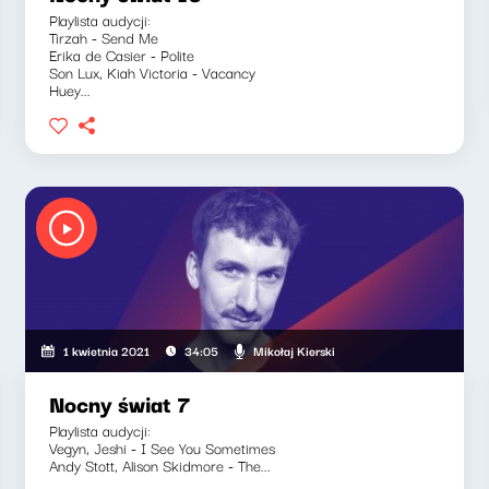
Playlista audycji:
Tirzah - Send Me
Erika de Casier - Polite
Son Lux, Kiah Victoria - Vacancy
Huey...
Mikołaj Kierski
1 kwietnia 2021
34:05
Nocny świat 7
Playlista audycji:
Vegyn, Jeshi - I See You Sometimes
Andy Stott, Alison Skidmore - The...