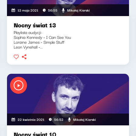
Mikołaj Kierski
13 maja 2021
56:55
Nocny świat 13
Playlista audycji:
Sophia Kennedy - I Can See You
Loraine James - Simple Stuff
Leon Vynehall -...
Mikołaj Kierski
22 kwietnia 2021
56:52
Nocny świat 10