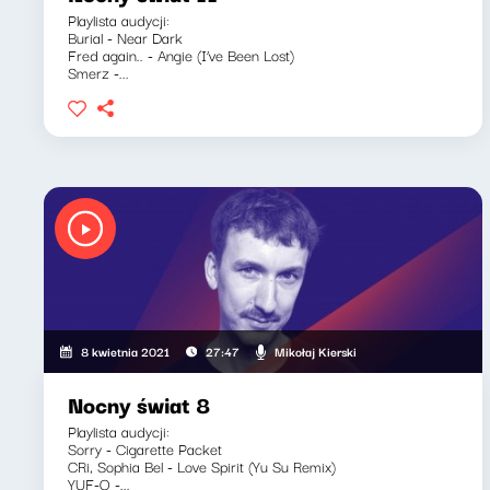
Playlista audycji:
Burial - Near Dark
Fred again.. - Angie (I’ve Been Lost)
Smerz -...
Mikołaj Kierski
8 kwietnia 2021
27:47
Nocny świat 8
Playlista audycji:
Sorry - Cigarette Packet
CRi, Sophia Bel - Love Spirit (Yu Su Remix)
YUF-O -...