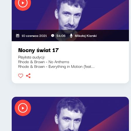
Mikołaj Kierski
10 czerwca 2021
54:06
Nocny świat 17
Playlista audycji:
Rhode & Brown - No Anthems
Rhode & Brown - Everything in Motion (feat....