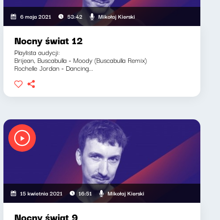
Mikołaj Kierski
6 maja 2021
53:42
Nocny świat 12
Playlista audycji:
Brijean, Buscabulla - Moody (Buscabulla Remix)
Rochelle Jordan - Dancing...
Mikołaj Kierski
15 kwietnia 2021
16:51
Nocny świat 9