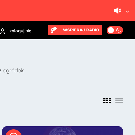
zaloguj się
WSPIERAJ RADIO
z ogródek