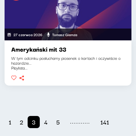
27 czerwca 2026
Tomasz Giemza
Amerykański mit 33
W tym odcinku posłuchamy piosenek o kartach i oczywiście o
hazardzie...
Playlista...
...........
1
2
3
4
5
141