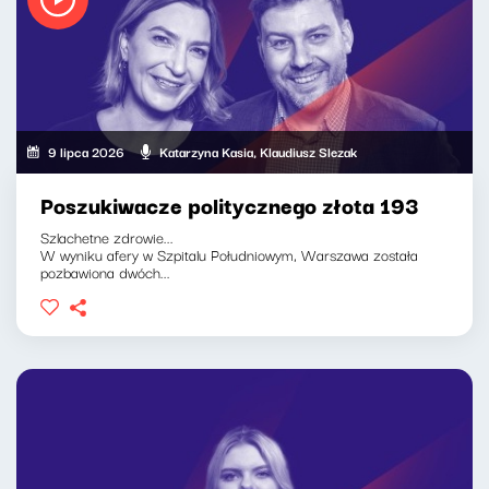
9 lipca 2026
Katarzyna Kasia, Klaudiusz Slezak
Poszukiwacze politycznego złota 193
Szlachetne zdrowie...
W wyniku afery w Szpitalu Południowym, Warszawa została
pozbawiona dwóch...