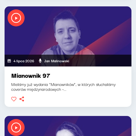
4 lipca 2026
Jan Malinowski
Mianownik 97
Mieliśmy już wydania “Mianowników”, w których słuchaliśmy
coverów międzynarodowych -...