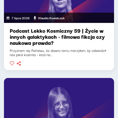
7 lipca 2026
Klaudia Kowalczyk
Podcast Lekko Kosmiczny 59 | Życie w
innych galaktykach - filmowa fikcja czy
naukowa prawda?
Przyznam się Państwu, że dawno temu marzyłam, by odwiedził
nas jakiś kosmita - ktoś na...