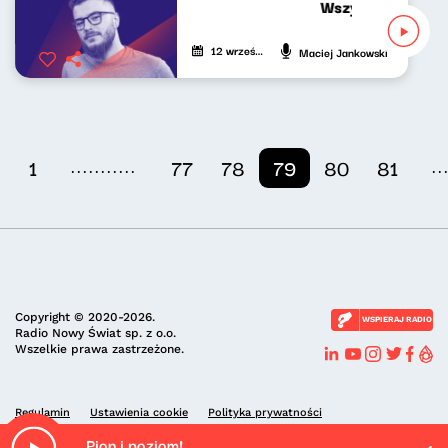
Wszystko gra ostr
12 września 2023
Maciej Jankowski
...........
..
1
77
78
79
80
81
Copyright © 2020-2026.
WSPIERAJ RADIO
Radio Nowy Świat sp. z o.o.
Wszelkie prawa zastrzeżone.
Regulamin
Ustawienia cookie
Polityka prywatności
Pion i poziom!