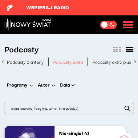
WSPIERAJ RADIO
Podcasty
Podcasty z anteny
Podcasty extra
Podcasty extra plus
Data
Programy
Autor
Nie-singiel 41