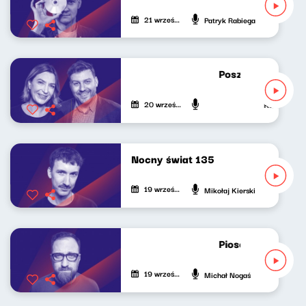
21 września 2023
Patryk Rabiega
Poszukiwacze poli
20 września 2023
Katarzyna Ka
Nocny świat 135
19 września 2023
Mikołaj Kierski
Piosenki na zakła
19 września 2023
Michał Nogaś