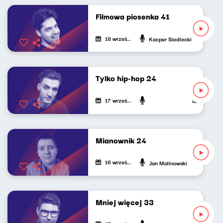
Filmowa piosenka 41
18 września 2023
Kacper Siedlecki
Tylko hip-hop 24
17 września 2023
Mateusz And
Mianownik 24
16 września 2023
Jan Malinowski
Mniej więcej 33