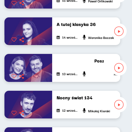
15 września 2023
Paweł Orlikowski
A tutaj klasyka 36
14 września 2023
Weronika Boczek
Poszukiwacze poli
13 września 2023
Katarzyna Ka
Nocny świat 134
12 września 2023
Mikołaj Kierski