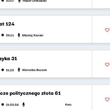
Paweł Orlikowski
50:07
at 124
Mikołaj Kierski
56:14
asyka 31
Weronika Boczek
51:25
cze politycznego złota 61
Katarzyna Kasia, Klaudiusz Sleza
01:55:58