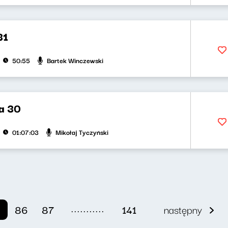
31
Bartek Winczewski
50:55
a 30
Mikołaj Tyczyński
01:07:03
...........
5
86
87
141
następny