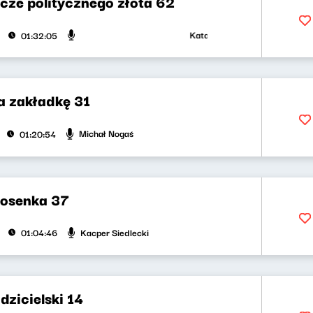
cze politycznego złota 62
Katarzyna Kasia, Klaudiusz Slez
01:32:05
a zakładkę 31
Michał Nogaś
01:20:54
iosenka 37
Kacper Siedlecki
01:04:46
dzicielski 14