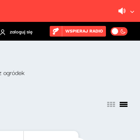
zaloguj się
WSPIERAJ RADIO
z ogródek