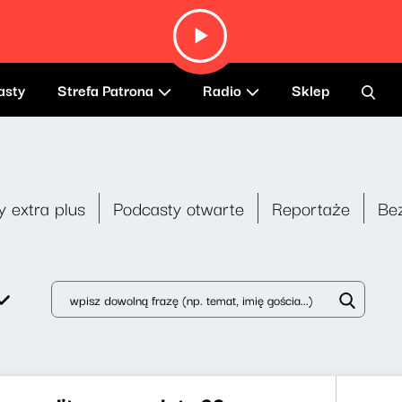
asty
Strefa Patrona
Radio
Sklep
y extra plus
Podcasty otwarte
Reportaże
Be