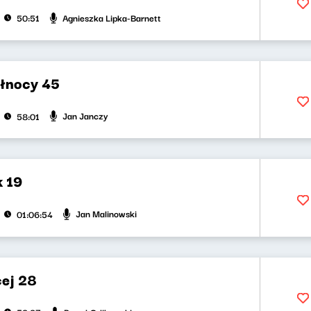
Agnieszka Lipka-Barnett
50:51
ółnocy 45
Jan Janczy
58:01
 19
Jan Malinowski
01:06:54
cej 28