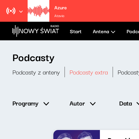
Azure
Atavia
Start
Antena
Podc
Podcasty
Podcasty z anteny
Podcasty extra
Podcast
Data
Programy
Autor