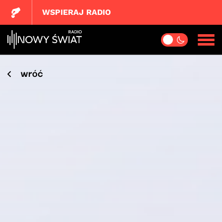
WSPIERAJ RADIO
wróć