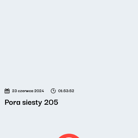
23 czerwca 2024
01:53:52
Pora siesty 205