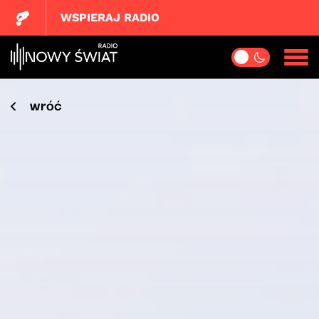
WSPIERAJ RADIO
wróć