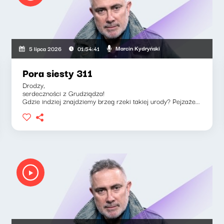
Marcin Kydryński
5 lipca 2026
01:54:41
Pora siesty 311
Drodzy,
serdeczności z Grudziądza!
Gdzie indziej znajdziemy brzeg rzeki takiej urody? Pejzaże...