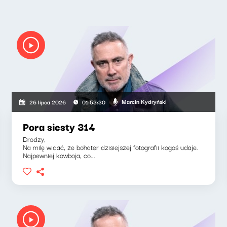
Marcin Kydryński
26 lipca 2026
01:53:30
Pora siesty 314
Drodzy,
Na milę widać, że bohater dzisiejszej fotografii kogoś udaje.
Najpewniej kowboja, co...