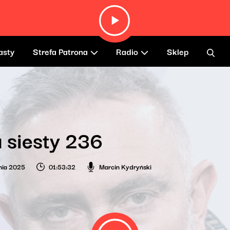
asty
Strefa Patrona
Radio
Sklep
 siesty 236
nia 2025
01:53:32
Marcin Kydryński