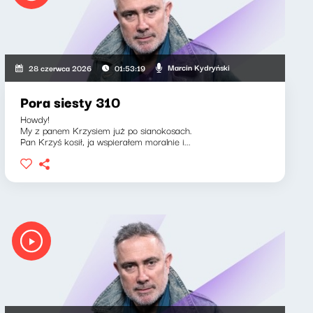
Marcin Kydryński
28 czerwca 2026
01:53:19
Pora siesty 310
Howdy!
My z panem Krzysiem już po sianokosach.
Pan Krzyś kosił, ja wspierałem moralnie i...