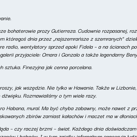
anie.
ze bohaterowie prozy Gutierreza. Cudownie rozpasanej, roz
m któregoś dnia przez „najszemrańsze z szemranych” dzieln
re radio, wentylatory sprzed epoki Fidela – a na ścianach po
alerii przyjaciele: Omara i Gonzalo a także legendarny Beny
h sztuka. Finezyjna jak cenna porcelana.
roszy, jak wszędzie. Nie tylko w Hawanie. Także w Lizbonie
o dźwięku. Rozmawialiśmy o tym wiele razy.
tro Habana, mural. Ma być chyba zabawny, może nawet z prz
skowanych zbirów zamiast kałachów i maczet ma w dłoniach 
gląda – czy raczej brzmi – świat. Każdego dnia doświadczam 
 puzonów i bębnów. I w tym zgiełku infernalnym spacerują ludz