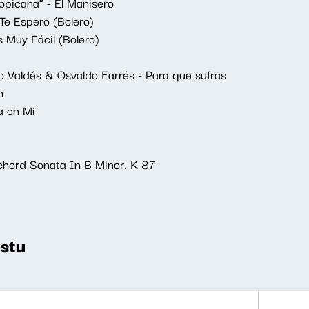
opicana" - El Manisero
e Espero (Bolero)
 Muy Fácil (Bolero)
 Valdés & Osvaldo Farrés - Para que sufras
n
a en Mí
sichord Sonata In B Minor, K 87
stu