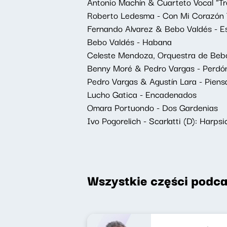
Antonio Machín & Cuarteto Vocal "Tr
Roberto Ledesma - Con Mi Corazón T
Fernando Alvarez & Bebo Valdés - Es
Bebo Valdés - Habana
Celeste Mendoza, Orquestra de Bebo
Benny Moré & Pedro Vargas - Perdó
Pedro Vargas & Agustín Lara - Piens
Lucho Gatica - Encadenados
Omara Portuondo - Dos Gardenias
Ivo Pogorelich - Scarlatti (D): Harp
Wszystkie części podca