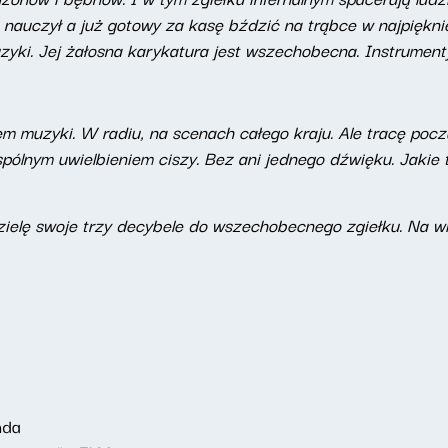
 nauczył a już gotowy za kasę bździć na trąbce w najpiękni
yki. Jej żałosna karykatura jest wszechobecna. Instrumenty
m muzyki. W radiu, na scenach całego kraju. Ale tracę pocz
pólnym uwielbieniem ciszy. Bez ani jednego dźwięku. Jakie 
dzielę swoje trzy decybele do wszechobecnego zgiełku. Na w
nda