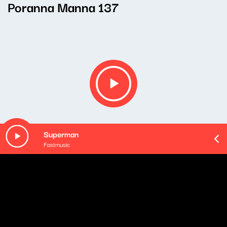
Poranna Manna 137
Superman
Fastmusic