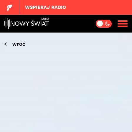
WSPIERAJ RADIO
wróć