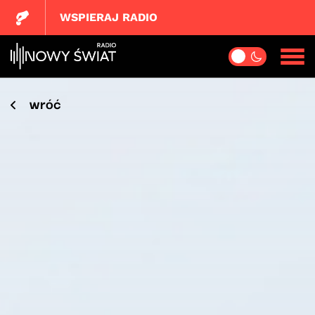
WSPIERAJ RADIO
wróć