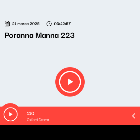
21 marca 2025
03:42:57
Poranna Manna 223
110
Oxford Drama