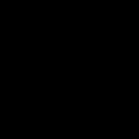
WIĘCEJ PODCASTÓW
Zespół
Wojciech
Mann