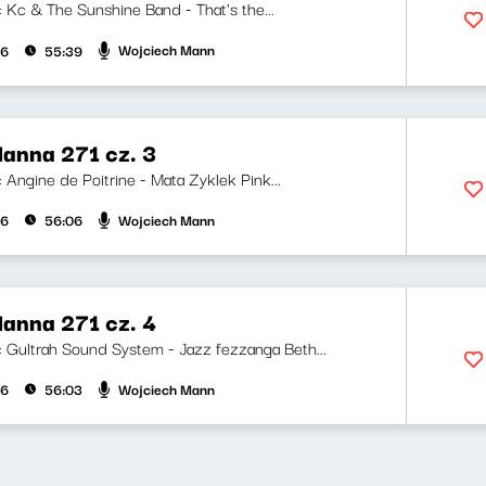
i: Kc & The Sunshine Band - That's the...
Wojciech Mann
26
55:39
anna 271 cz. 3
i: Angine de Poitrine - Mata Zyklek Pink...
Wojciech Mann
26
56:06
anna 271 cz. 4
ji: Gultrah Sound System - Jazz fezzanga Beth...
Wojciech Mann
26
56:03