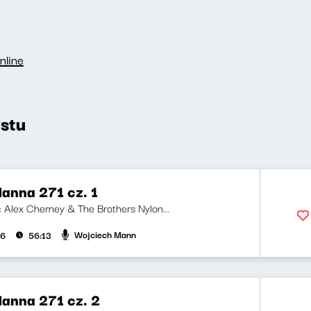
nline
stu
anna 271 cz. 1
i: Alex Cherney & The Brothers Nylon...
Wojciech Mann
26
56:13
anna 271 cz. 2