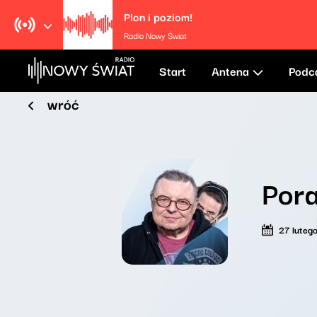
Pion i poziom!
Radio Nowy Świat
Start
Antena
Podc
wróć
Por
27 luteg