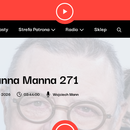
asty
Strefa Patrona
Radio
Sklep
anna Manna 271
o 2026
03:44:00
Wojciech Mann