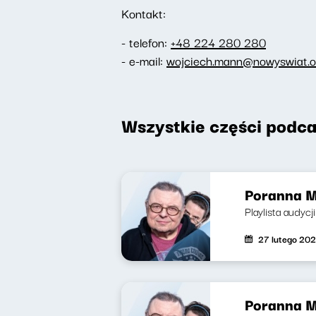
Kontakt:
- telefon:
+48 224 280 280
- e-mail:
wojciech.mann@nowyswiat.o
Wszystkie części podca
Poranna M
Playlista audycj
27 lutego 20
Poranna M