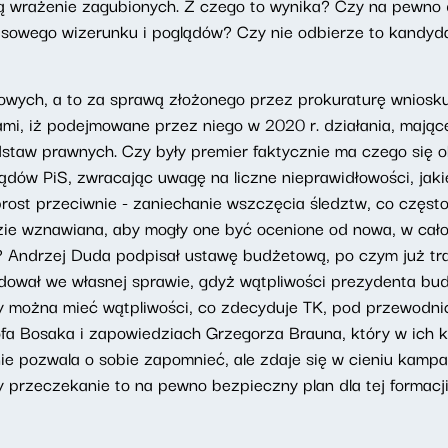
ją wrażenie zagubionych. Z czego to wynika? Czy na pewno
asowego wizerunku i poglądów? Czy nie odbierze to kandydat
wych, a to za sprawą złożonego przez prokuraturę wniosku
mi, iż podejmowane przez niego w 2020 r. działania, mają
staw prawnych. Czy były premier faktycznie ma czego się 
ądów PiS, zwracając uwagę na liczne nieprawidłowości, jakie
ost przeciwnie - zaniechanie wszczęcia śledztw, co często
ie wznawiana, aby mogły one być ocenione od nowa, w całośc
? Andrzej Duda podpisał ustawę budżetową, po czym już trad
ował we własnej sprawie, gdyż wątpliwości prezydenta bud
Czy można mieć wątpliwości, co zdecyduje TK, pod przewo
fa Bosaka i zapowiedziach Grzegorza Brauna, który w ich ko
ie pozwala o sobie zapomnieć, ale zdaje się w cieniu kampa
 przeczekanie to na pewno bezpieczny plan dla tej formacj