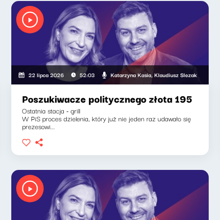
ia, Klaudiusz Slezak
Katarzyna Kasia, Klaudiusz Slezak
22 lipca 2026
52:03
Poszukiwacze politycznego złota 195
Ostatnia stacja - grill
W PiS proces dzielenia, który już nie jeden raz udawało się
prezesowi...