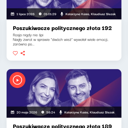
Katarzyna Kasia, Klaudiusz Slezak
1 lipca 2026
01:01:29
Poszukiwacze politycznego złota 192
Rosja nigdy nie śpi
Nagły zwrot w sprawie "dwóch wież" wywołał wiele emocji,
zarówno po...
ia, Klaudiusz Slezak
Katarzyna Kasia, Klaudiusz Slezak
20 maja 2026
58:24
Poszukiwacze politycznego złota 189