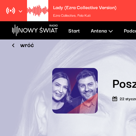
Lady (Ezra Collective Version)
Ezra Collective, Fela Kuti
Start
Antena
Podc
wróć
Posz
22 stycz