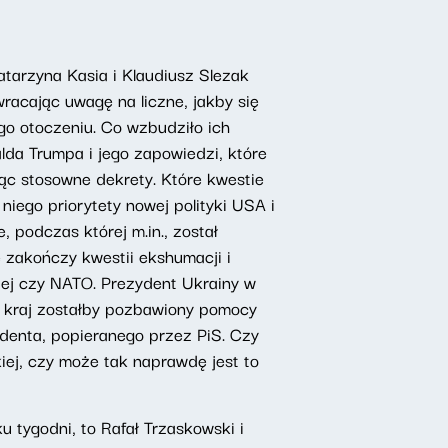
tarzyna Kasia i Klaudiusz Slezak
racając uwagę na liczne, jakby się
go otoczeniu. Co wzbudziło ich
da Trumpa i jego zapowiedzi, które
ąc stosowne dekrety. Które kwestie
niego priorytety nowej polityki USA i
 podczas której m.in., został
e zakończy kwestii ekshumacji i
kiej czy NATO. Prezydent Ukrainy w
go kraj zostałby pozbawiony pomocy
denta, popieranego przez PiS. Czy
ej, czy może tak naprawdę jest to
u tygodni, to Rafał Trzaskowski i