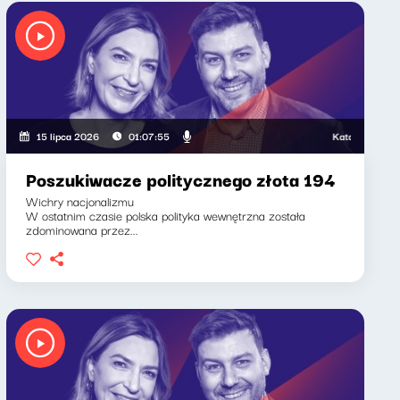
Katarzyna Kasia, Kla
15 lipca 2026
01:07:55
Poszukiwacze politycznego złota 194
Wichry nacjonalizmu
W ostatnim czasie polska polityka wewnętrzna została
zdominowana przez...