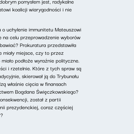
 dobrym pomysłem jest, radykalne
owi koalicji wiarygodności i nie
 o uchylenie immunitetu Mateuszowi
ce na celu przeprowadzenie wyborów
obawiać? Prokuratura przedstawiła
 miały miejsce, czy to przez
 miało podłoże wyraźnie polityczne.
i i rzetelnie. Które z tych spraw są
ycyjnie, skierował ją do Trybunału
zą właśnie cięcia w finansach
dnictwem Bogdana Święczkowskiego?
nsekwencji, został z partii
nii prezydenckiej, coraz częściej
i?