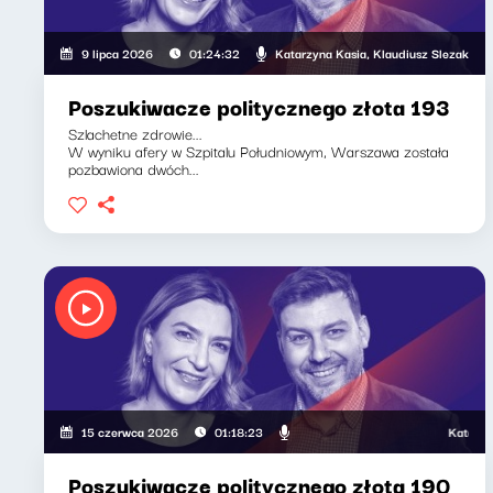
Katarzyna Kasia, Klaudiusz Slezak
9 lipca 2026
01:24:32
Poszukiwacze politycznego złota 193
Szlachetne zdrowie...
W wyniku afery w Szpitalu Południowym, Warszawa została
pozbawiona dwóch...
Katarzyna Kas
15 czerwca 2026
01:18:23
Poszukiwacze politycznego złota 190