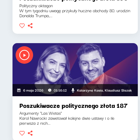
Polityczny oktagon
W tym tygodniu uwagę przykuły huczne obchody 80. urodzin
Donalda Trumpa,...
Katarzyna Kasia, Klaudiusz Slezak
6 maja 2026
01:16:12
Poszukiwacze politycznego złota 187
Argumenty "Las Wetas"
Karol Nawrocki zawetował kolejne dwie ustawy i o ile
pierwsza z nich...