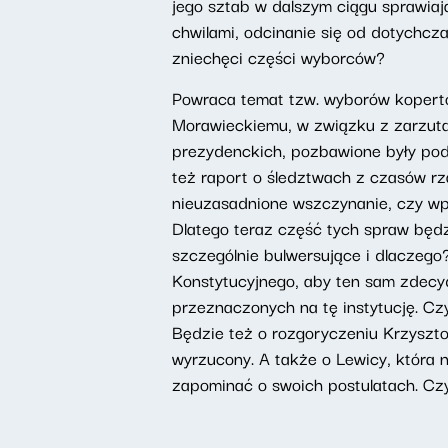
jego sztab w dalszym ciągu sprawia
chwilami, odcinanie się od dotychcz
zniechęci części wyborców?
Powraca temat tzw. wyborów koperto
Morawieckiemu, w związku z zarzuta
prezydenckich, pozbawione były pod
też raport o śledztwach z czasów rz
nieuzasadnione wszczynanie, czy wpr
Dlatego teraz część tych spraw będz
szczególnie bulwersujące i dlaczego
Konstytucyjnego, aby ten sam zdecyd
przeznaczonych na tę instytucję. 
Będzie też o rozgoryczeniu Krzyszto
wyrzucony. A także o Lewicy, która n
zapominać o swoich postulatach. Czy