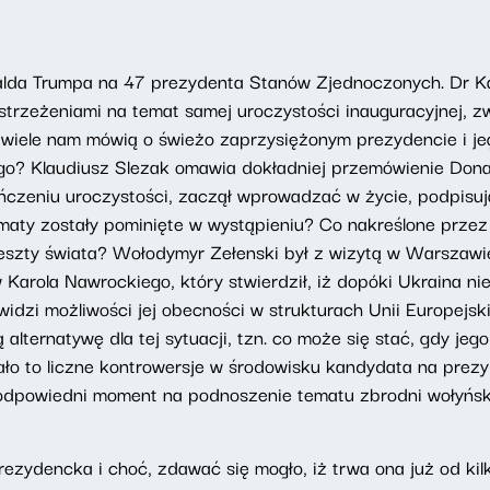
alda Trumpa na 47 prezydenta Stanów Zjednoczonych. Dr Ka
strzeżeniami na temat samej uroczystości inauguracyjnej, zw
wiele nam mówią o świeżo zaprzysiężonym prezydencie i je
go? Klaudiusz Slezak omawia dokładniej przemówienie Donal
ńczeniu uroczystości, zaczął wprowadzać w życie, podpisuj
maty zostały pominięte w wystąpieniu? Co nakreślone przez 
eszty świata? Wołodymyr Zełenski był z wizytą w Warszawie,
 Karola Nawrockiego, który stwierdził, iż dopóki Ukraina ni
 widzi możliwości jej obecności w strukturach Unii Europejs
alternatywę dla tej sytuacji, tzn. co może się stać, gdy je
ło to liczne kontrowersje w środowisku kandydata na prezy
 odpowiedni moment na podnoszenie tematu zbrodni wołyński
rezydencka i choć, zdawać się mogło, iż trwa ona już od kilk