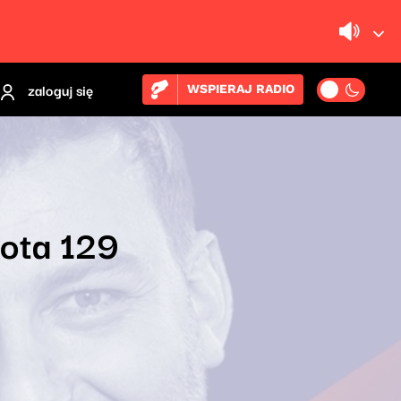
zaloguj się
WSPIERAJ RADIO
łota 129