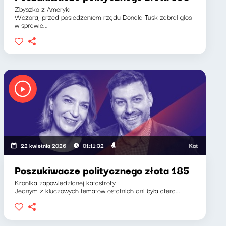
Zbyszko z Ameryki
Wczoraj przed posiedzeniem rządu Donald Tusk zabrał głos
w sprawie...
, Klaudiusz Slezak
Katarzyna Kasia, Kl
22 kwietnia 2026
01:11:32
Poszukiwacze politycznego złota 185
Kronika zapowiedzianej katastrofy
Jednym z kluczowych tematów ostatnich dni była afera...