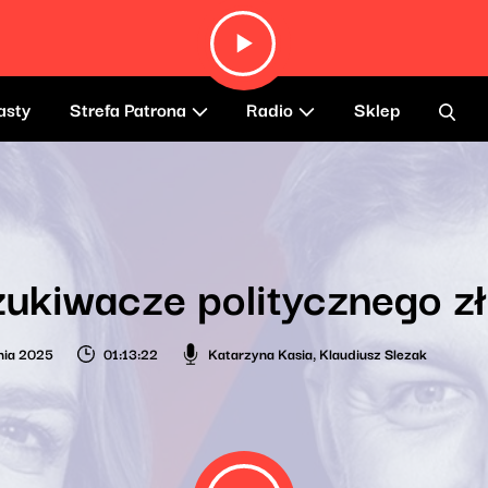
asty
Strefa Patrona
Radio
Sklep
ukiwacze politycznego z
nia 2025
01:13:22
Katarzyna Kasia
,
Klaudiusz Slezak