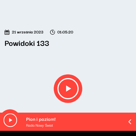
21 września 2023
01:05:20
Powidoki 133
Pion i poziom!
Radio Nowy Świat