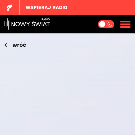
WSPIERAJ RADIO
wróć