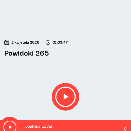
2 kwietnia 2026
01:03:47
Powidoki 265
Jealous Lover