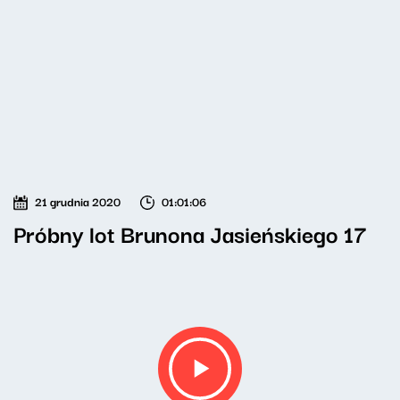
21 grudnia 2020
01:01:06
Próbny lot Brunona Jasieńskiego 17