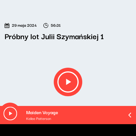
29 maja 2024
56:31
Próbny lot Julii Szymańskiej 1
Maiden Voyage
Kellee Patterson